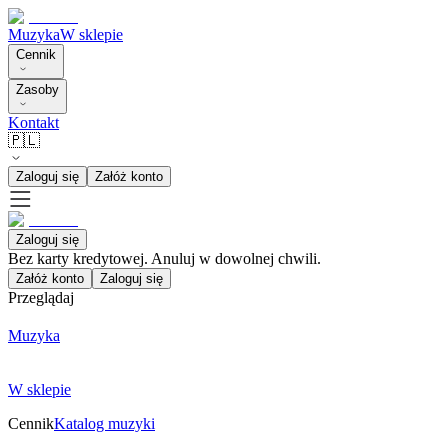
Muzyka
W sklepie
Cennik
Zasoby
Kontakt
🇵🇱
Zaloguj się
Załóż konto
Zaloguj się
Bez karty kredytowej. Anuluj w dowolnej chwili.
Załóż konto
Zaloguj się
Przeglądaj
Muzyka
W sklepie
Cennik
Katalog muzyki