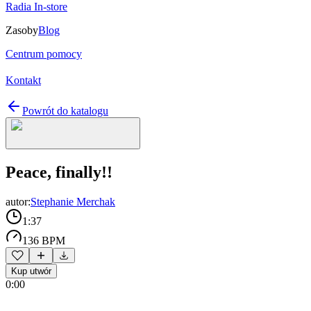
Radia In-store
Zasoby
Blog
Centrum pomocy
Kontakt
Powrót do katalogu
Peace, finally!!
autor:
Stephanie Merchak
1:37
136 BPM
Kup utwór
0:00