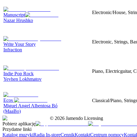
Electronic/House, Stri
Manuscript
Nazar Hrushko
Electronic, Strings, B
Write Your Story
Infraction
Piano, Electricguitar, 
Indie Pop Rock
Yevhen Lokhmatov
Ecos
Classical/Piano, String
Miguel Angel Albentosa Bó
(MaaBo)
©
2026
Jamendo Licensing
Pobierz aplikację
Przydatne linki
Katalog muzyki
Radia In-store
Cennik
Kontakt
Centrum pomocy
Konta