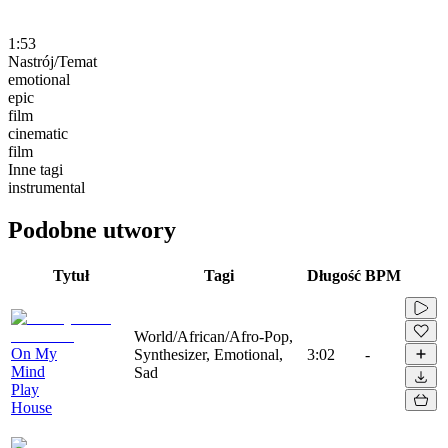
1:53
Nastrój/Temat
emotional
epic
film
cinematic
film
Inne tagi
instrumental
Podobne utwory
Tytuł
Tagi
Długość
BPM
World/African/Afro-Pop,
On My
Synthesizer, Emotional,
3:02
-
Mind
Sad
Play
House