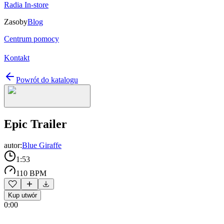
Radia In-store
Zasoby
Blog
Centrum pomocy
Kontakt
Powrót do katalogu
Epic Trailer
autor:
Blue Giraffe
1:53
110 BPM
Kup utwór
0:00