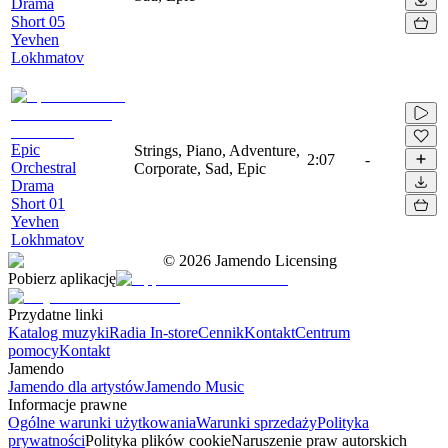
Drama
Short 05
Yevhen
Lokhmatov
Epic
Strings, Piano, Adventure,
2:07
-
Orchestral
Corporate, Sad, Epic
Drama
Short 01
Yevhen
Lokhmatov
©
2026
Jamendo Licensing
Pobierz aplikację
Przydatne linki
Katalog muzyki
Radia In-store
Cennik
Kontakt
Centrum
pomocy
Kontakt
Jamendo
Jamendo dla artystów
Jamendo Music
Informacje prawne
Ogólne warunki użytkowania
Warunki sprzedaży
Polityka
prywatności
Polityka plików cookie
Naruszenie praw autorskich