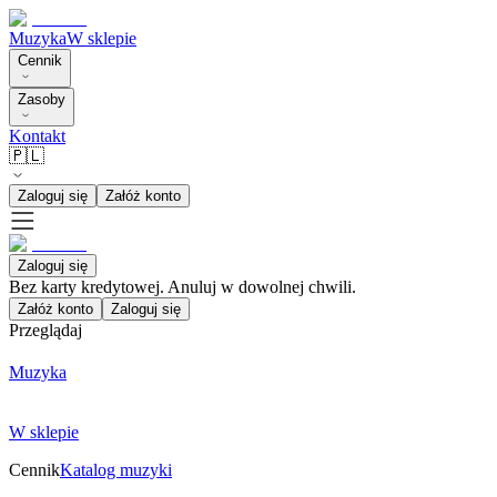
Muzyka
W sklepie
Cennik
Zasoby
Kontakt
🇵🇱
Zaloguj się
Załóż konto
Zaloguj się
Bez karty kredytowej. Anuluj w dowolnej chwili.
Załóż konto
Zaloguj się
Przeglądaj
Muzyka
W sklepie
Cennik
Katalog muzyki