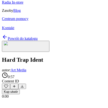
Radia In-store
Zasoby
Blog
Centrum pomocy
Kontakt
Powrót do katalogu
Hard Trap Ident
autor:
Art Media
0:57
Content ID
Kup utwór
0:00