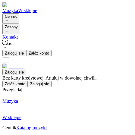
Muzyka
W sklepie
Cennik
Zasoby
Kontakt
🇵🇱
Zaloguj się
Załóż konto
Zaloguj się
Bez karty kredytowej. Anuluj w dowolnej chwili.
Załóż konto
Zaloguj się
Przeglądaj
Muzyka
W sklepie
Cennik
Katalog muzyki