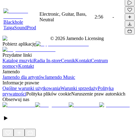
Electronic, Guitar, Bass,
2:56
-
Neutral
Blackhole
TaigaSoundProd
©
2026
Jamendo Licensing
Pobierz aplikację
Przydatne linki
Katalog muzyki
Radia In-store
Cennik
Kontakt
Centrum
pomocy
Kontakt
Jamendo
Jamendo dla artystów
Jamendo Music
Informacje prawne
Ogólne warunki użytkowania
Warunki sprzedaży
Polityka
prywatności
Polityka plików cookie
Naruszenie praw autorskich
Obserwuj nas