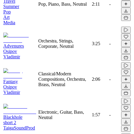
Travel
Pop, Piano, Bass, Neutral
2:11
-
Summer
Pop
Art
Media
Orchestra, Strings,
3:25
-
Advenures
Corporate, Neutral
Osipov
Vladimir
Classical/Modern
Compositions, Orchestra,
2:06
-
Fantasy
Brass, Neutral
Osipov
Vladimir
Electronic, Guitar, Bass,
1:57
-
Blackhole
Neutral
short 2
TaigaSoundProd