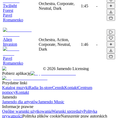
Orchestra, Corporate,
Twilight
1:45
-
Neutral, Dark
Forest
Pavel
Romanenko
Alien
Orchestra, Action,
Invasion
Corporate, Neutral,
1:46
-
Dark
Pavel
Romanenko
©
2026
Jamendo Licensing
Pobierz aplikację
Przydatne linki
Katalog muzyki
Radia In-store
Cennik
Kontakt
Centrum
pomocy
Kontakt
Jamendo
Jamendo dla artystów
Jamendo Music
Informacje prawne
Ogólne warunki użytkowania
Warunki sprzedaży
Polityka
prywatności
Polityka plików cookie
Naruszenie praw autorskich