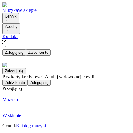
Muzyka
W sklepie
Cennik
Zasoby
Kontakt
🇵🇱
Zaloguj się
Załóż konto
Zaloguj się
Bez karty kredytowej. Anuluj w dowolnej chwili.
Załóż konto
Zaloguj się
Przeglądaj
Muzyka
W sklepie
Cennik
Katalog muzyki