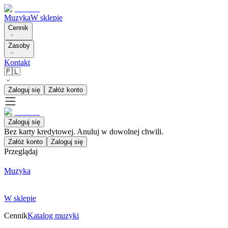
Muzyka
W sklepie
Cennik
Zasoby
Kontakt
🇵🇱
Zaloguj się
Załóż konto
Zaloguj się
Bez karty kredytowej. Anuluj w dowolnej chwili.
Załóż konto
Zaloguj się
Przeglądaj
Muzyka
W sklepie
Cennik
Katalog muzyki