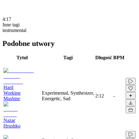
4:17
Inne tagi
instrumental
Podobne utwory
Tytuł
Tagi
Długość
BPM
Hard
Working
Experimental, Synthesizer,
2:12
-
Mashine
Energetic, Sad
Nazar
Hrushko