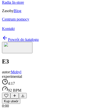
Radia In-store
Zasoby
Blog
Centrum pomocy
Kontakt
Powrót do katalogu
E3
autor:
Mobyl
experimental
4:17
92 BPM
Kup utwór
0:00