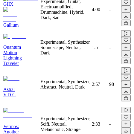
Experimental, Guitar,
GIIX
Electroamplified,
4:00
-
Drummachine, Hybrid,
Dark, Sad
Gallium
Experimental, Synthesizer,
Quantum
Soundscape, Neutral,
1:51
-
Motion
Dark
Lightning
Traveler
Experimental, Synthesizer,
2:57
98
Abstract, Neutral, Dark
Astral
V.D.G
Experimental, Synthesizer,
Scifi, Neutral,
2:33
-
Vermos:
Melancholic, Strange
Another