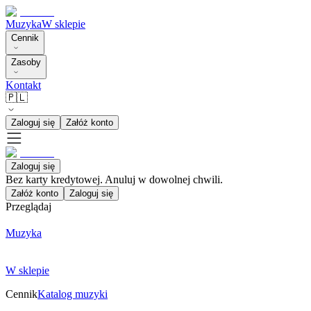
Muzyka
W sklepie
Cennik
Zasoby
Kontakt
🇵🇱
Zaloguj się
Załóż konto
Zaloguj się
Bez karty kredytowej. Anuluj w dowolnej chwili.
Załóż konto
Zaloguj się
Przeglądaj
Muzyka
W sklepie
Cennik
Katalog muzyki