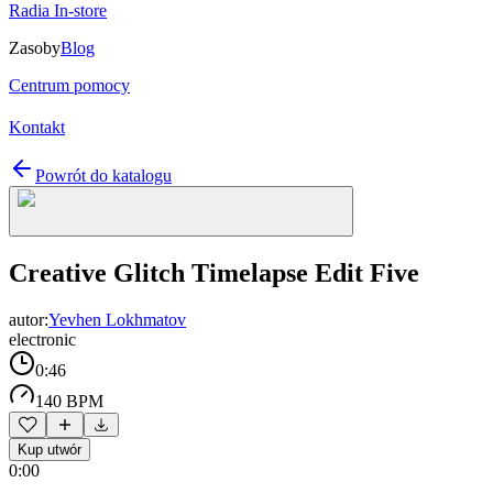
Radia In-store
Zasoby
Blog
Centrum pomocy
Kontakt
Powrót do katalogu
Creative Glitch Timelapse Edit Five
autor:
Yevhen Lokhmatov
electronic
0:46
140 BPM
Kup utwór
0:00