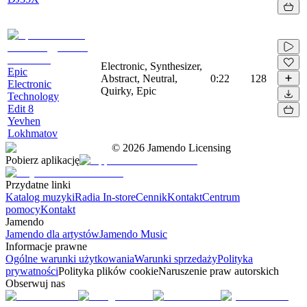
Electronic, Synthesizer,
Epic
Abstract, Neutral,
0:22
128
Electronic
Quirky, Epic
Technology
Edit 8
Yevhen
Lokhmatov
©
2026
Jamendo Licensing
Pobierz aplikację
Przydatne linki
Katalog muzyki
Radia In-store
Cennik
Kontakt
Centrum
pomocy
Kontakt
Jamendo
Jamendo dla artystów
Jamendo Music
Informacje prawne
Ogólne warunki użytkowania
Warunki sprzedaży
Polityka
prywatności
Polityka plików cookie
Naruszenie praw autorskich
Obserwuj nas