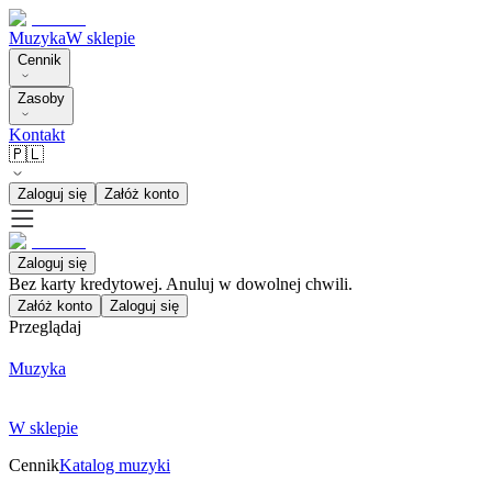
Muzyka
W sklepie
Cennik
Zasoby
Kontakt
🇵🇱
Zaloguj się
Załóż konto
Zaloguj się
Bez karty kredytowej. Anuluj w dowolnej chwili.
Załóż konto
Zaloguj się
Przeglądaj
Muzyka
W sklepie
Cennik
Katalog muzyki