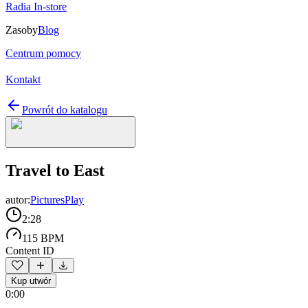
Radia In-store
Zasoby
Blog
Centrum pomocy
Kontakt
Powrót do katalogu
Travel to East
autor:
PicturesPlay
2:28
115 BPM
Content ID
Kup utwór
0:00