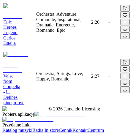
Orchestra, Adventure,
Corporate, Inspirational,
Epic
2:26
-
Dramatic, Energetic,
Heroes
Romantic, Epic
Legend
Carlos
Estella
Orchestra, Strings, Love,
Valse
2:27
-
Happy, Romantic
from
Coppelia
- L.
Delibes
pinegroove
©
2026
Jamendo Licensing
Pobierz aplikację
Przydatne linki
Katalog muzyki
Radia In-store
Cennik
Kontakt
Centrum