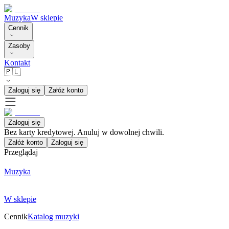
Muzyka
W sklepie
Cennik
Zasoby
Kontakt
🇵🇱
Zaloguj się
Załóż konto
Zaloguj się
Bez karty kredytowej. Anuluj w dowolnej chwili.
Załóż konto
Zaloguj się
Przeglądaj
Muzyka
W sklepie
Cennik
Katalog muzyki