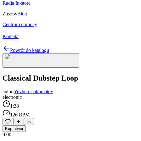
Radia In-store
Zasoby
Blog
Centrum pomocy
Kontakt
Powrót do katalogu
Classical Dubstep Loop
autor:
Yevhen Lokhmatov
electronic
1:38
126 BPM
Kup utwór
0:00