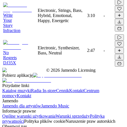
Electronic, Strings, Bass,
Write
Hybrid, Emotional,
3:10
-
Your
Happy, Energetic
Story
Infraction
Electronic, Synthesizer,
2:47
-
No
Bass, Neutral
Regrets
DJ35X
©
2026
Jamendo Licensing
Pobierz aplikację
Przydatne linki
Katalog muzyki
Radia In-store
Cennik
Kontakt
Centrum
pomocy
Kontakt
Jamendo
Jamendo dla artystów
Jamendo Music
Informacje prawne
Ogólne warunki użytkowania
Warunki sprzedaży
Polityka
prywatności
Polityka plików cookie
Naruszenie praw autorskich
Obserwuj nas