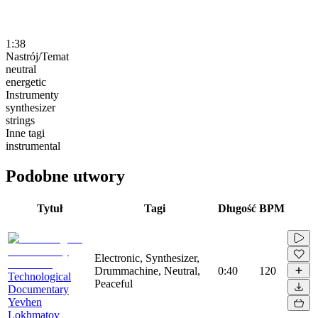
1:38
Nastrój/Temat
neutral
energetic
Instrumenty
synthesizer
strings
Inne tagi
instrumental
Podobne utwory
Tytuł
Tagi
Długość
BPM
Electronic, Synthesizer,
Drummachine, Neutral,
0:40
120
Technological
Peaceful
Documentary
Yevhen
Lokhmatov