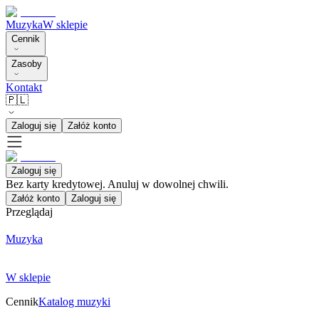
Muzyka
W sklepie
Cennik
Zasoby
Kontakt
🇵🇱
Zaloguj się
Załóż konto
Zaloguj się
Bez karty kredytowej. Anuluj w dowolnej chwili.
Załóż konto
Zaloguj się
Przeglądaj
Muzyka
W sklepie
Cennik
Katalog muzyki