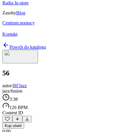
Radia In-store
Zasoby
Blog
Centrum pomocy
Kontakt
Powrót do katalogu
56
autor:
BFJazz
jazz/fusion
3:38
126 BPM
Content ID
Kup utwór
0:00