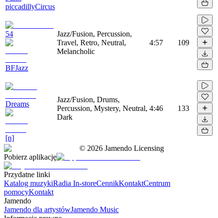
piccadillyCircus
54
Jazz/Fusion, Percussion,
Travel, Retro, Neutral,
4:57
109
Melancholic
BFJazz
Jazz/Fusion, Drums,
Dreams
Percussion, Mystery, Neutral,
4:46
133
Dark
[n]
©
2026
Jamendo Licensing
Pobierz aplikację
Przydatne linki
Katalog muzyki
Radia In-store
Cennik
Kontakt
Centrum
pomocy
Kontakt
Jamendo
Jamendo dla artystów
Jamendo Music