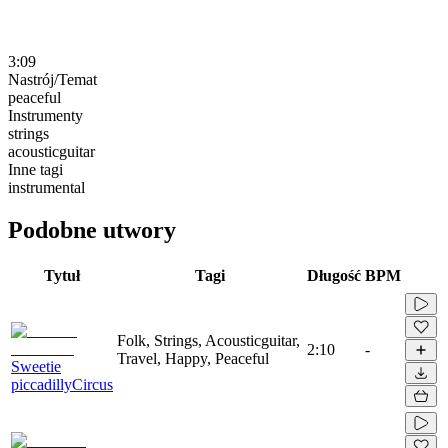
3:09
Nastrój/Temat
peaceful
Instrumenty
strings
acousticguitar
Inne tagi
instrumental
Podobne utwory
Tytuł
Tagi
Długość
BPM
Folk, Strings, Acousticguitar,
2:10
-
Travel, Happy, Peaceful
Sweetie
piccadillyCircus