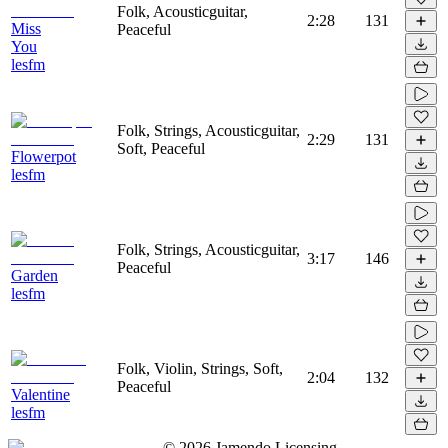
Folk, Acousticguitar,
2:28
131
Miss
Peaceful
You
lesfm
Folk, Strings, Acousticguitar,
2:29
131
Soft, Peaceful
Flowerpot
lesfm
Folk, Strings, Acousticguitar,
3:17
146
Peaceful
Garden
lesfm
Folk, Violin, Strings, Soft,
2:04
132
Peaceful
Valentine
lesfm
©
2026
Jamendo Licensing