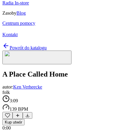
Radia In-store
Zasoby
Blog
Centrum pomocy
Kontakt
Powrót do katalogu
A Place Called Home
autor:
Ken Verheecke
folk
3:09
139 BPM
Kup utwór
0:00