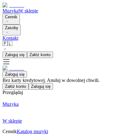
Muzyka
W sklepie
Cennik
Zasoby
Kontakt
🇵🇱
Zaloguj się
Załóż konto
Zaloguj się
Bez karty kredytowej. Anuluj w dowolnej chwili.
Załóż konto
Zaloguj się
Przeglądaj
Muzyka
W sklepie
Cennik
Katalog muzyki