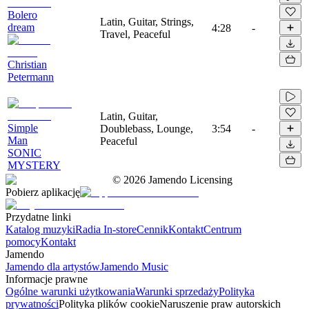
Bolero
Latin, Guitar, Strings,
dream
4:28
-
Travel, Peaceful
Christian
Petermann
Latin, Guitar,
Simple
Doublebass, Lounge,
3:54
-
Man
Peaceful
SONIC
MYSTERY
©
2026
Jamendo Licensing
Pobierz aplikację
Przydatne linki
Katalog muzyki
Radia In-store
Cennik
Kontakt
Centrum
pomocy
Kontakt
Jamendo
Jamendo dla artystów
Jamendo Music
Informacje prawne
Ogólne warunki użytkowania
Warunki sprzedaży
Polityka
prywatności
Polityka plików cookie
Naruszenie praw autorskich