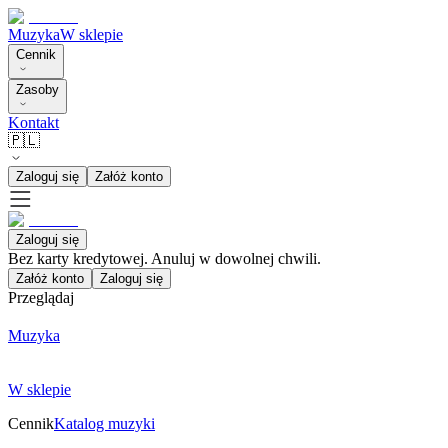
Muzyka
W sklepie
Cennik
Zasoby
Kontakt
🇵🇱
Zaloguj się
Załóż konto
Zaloguj się
Bez karty kredytowej. Anuluj w dowolnej chwili.
Załóż konto
Zaloguj się
Przeglądaj
Muzyka
W sklepie
Cennik
Katalog muzyki