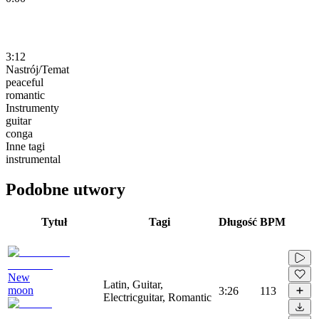
3:12
Nastrój/Temat
peaceful
romantic
Instrumenty
guitar
conga
Inne tagi
instrumental
Podobne utwory
Tytuł
Tagi
Długość
BPM
New
Latin, Guitar,
moon
3:26
113
Electricguitar, Romantic