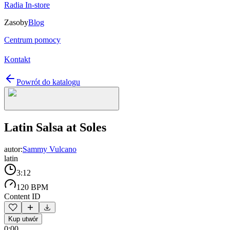
Radia In-store
Zasoby
Blog
Centrum pomocy
Kontakt
Powrót do katalogu
Latin Salsa at Soles
autor:
Sammy Vulcano
latin
3:12
120 BPM
Content ID
Kup utwór
0:00