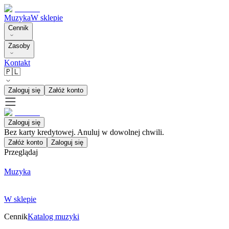
Muzyka
W sklepie
Cennik
Zasoby
Kontakt
🇵🇱
Zaloguj się
Załóż konto
Zaloguj się
Bez karty kredytowej. Anuluj w dowolnej chwili.
Załóż konto
Zaloguj się
Przeglądaj
Muzyka
W sklepie
Cennik
Katalog muzyki