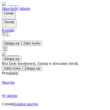
Muzyka
W sklepie
Cennik
Zasoby
Kontakt
🇵🇱
Zaloguj się
Załóż konto
Zaloguj się
Bez karty kredytowej. Anuluj w dowolnej chwili.
Załóż konto
Zaloguj się
Przeglądaj
Muzyka
W sklepie
Cennik
Katalog muzyki