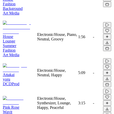
Fashion
Background
Art Media
Electronic/House, Piano,
House
1:56
-
Neutral, Groovy
Lounge
Summer
Fashion
Art Media
Electronic/House,
5:09
-
Attakai
Neutral, Happy
yoru
DCDProd
Electronic/House,
Synthesizer, Lounge,
3:15
-
Pink Rose
Happy, Peaceful
Wavit