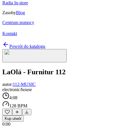
Radia In-store
Zasoby
Blog
Centrum pomocy
Kontakt
Powrót do katalogu
LaOlá - Furnitur 112
autor:
112-MUSIC
electronic/house
4:08
128 BPM
Kup utwór
0:00