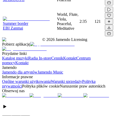
World, Flute,
Viola,
2:35
121
Summer border
Peaceful,
EBI Zanmai
Meditative
©
2026
Jamendo Licensing
Pobierz aplikację
Przydatne linki
Katalog muzyki
Radia In-store
Cennik
Kontakt
Centrum
pomocy
Kontakt
Jamendo
Jamendo dla artystów
Jamendo Music
Informacje prawne
Ogólne warunki użytkowania
Warunki sprzedaży
Polityka
prywatności
Polityka plików cookie
Naruszenie praw autorskich
Obserwuj nas