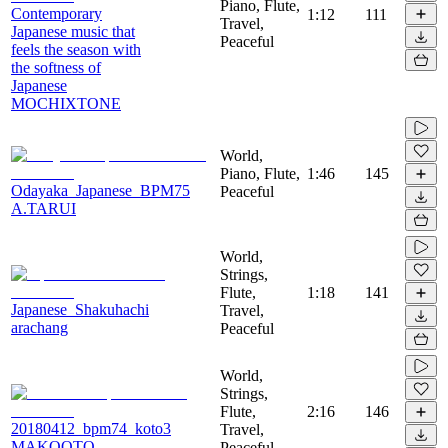
Piano, Flute,
Contemporary
1:12
111
Travel,
Japanese music that
Peaceful
feels the season with
the softness of
Japanese
MOCHIXTONE
World,
Piano, Flute,
1:46
145
Odayaka_Japanese_BPM75
Peaceful
A.TARUI
World,
Strings,
Flute,
1:18
141
Japanese_Shakuhachi
Travel,
arachang
Peaceful
World,
Strings,
Flute,
2:16
146
20180412_bpm74_koto3
Travel,
MAKOOTO
Peaceful