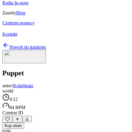
Radia In-store
Zasoby
Blog
Centrum pomocy
Kontakt
Powrót do katalogu
Puppet
autor:
Kolarbeatz
world
4:12
84 BPM
Content ID
Kup utwór
0:00