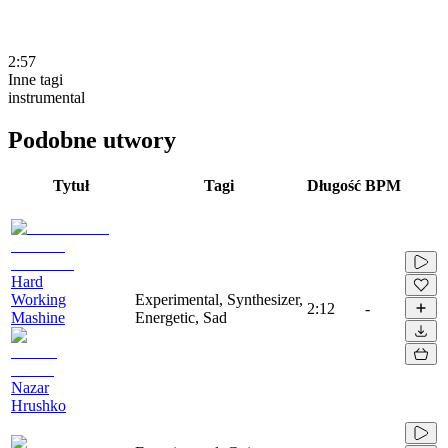
2:57
Inne tagi
instrumental
Podobne utwory
Tytuł
Tagi
Długość
BPM
Hard
Working
Experimental, Synthesizer,
2:12
-
Mashine
Energetic, Sad
Nazar
Hrushko