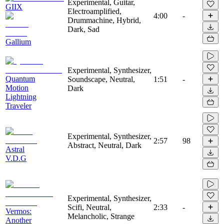
Experimental, Guitar,
GIIX
Electroamplified,
4:00
-
Drummachine, Hybrid,
Dark, Sad
Gallium
Experimental, Synthesizer,
Quantum
Soundscape, Neutral,
1:51
-
Motion
Dark
Lightning
Traveler
Experimental, Synthesizer,
2:57
98
Abstract, Neutral, Dark
Astral
V.D.G
Experimental, Synthesizer,
Scifi, Neutral,
2:33
-
Vermos:
Melancholic, Strange
Another