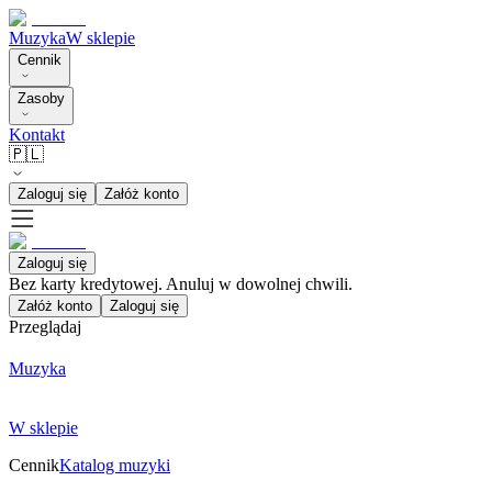
Muzyka
W sklepie
Cennik
Zasoby
Kontakt
🇵🇱
Zaloguj się
Załóż konto
Zaloguj się
Bez karty kredytowej. Anuluj w dowolnej chwili.
Załóż konto
Zaloguj się
Przeglądaj
Muzyka
W sklepie
Cennik
Katalog muzyki