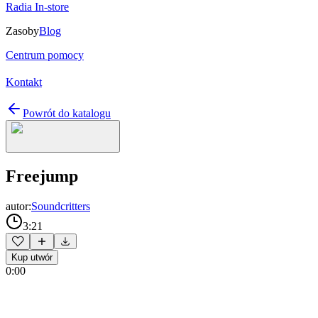
Radia In-store
Zasoby
Blog
Centrum pomocy
Kontakt
Powrót do katalogu
Freejump
autor:
Soundcritters
3:21
Kup utwór
0:00