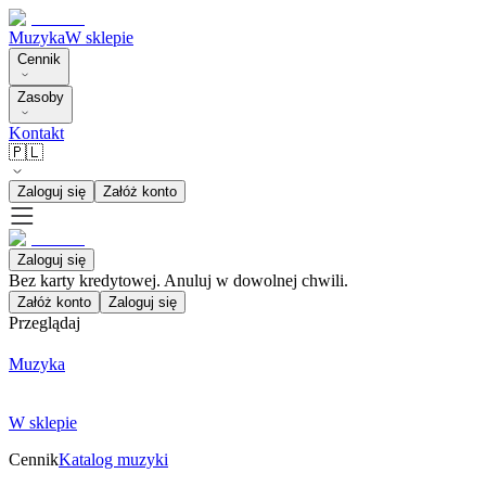
Muzyka
W sklepie
Cennik
Zasoby
Kontakt
🇵🇱
Zaloguj się
Załóż konto
Zaloguj się
Bez karty kredytowej. Anuluj w dowolnej chwili.
Załóż konto
Zaloguj się
Przeglądaj
Muzyka
W sklepie
Cennik
Katalog muzyki