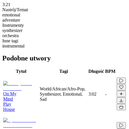
3:21
Nastrój/Temat
emotional
adventure
Instrumenty
synthesizer
orchestra
Inne tagi
instrumental
Podobne utwory
Tytuł
Tagi
Długość
BPM
World/African/Afro-Pop,
On My
Synthesizer, Emotional,
3:02
-
Mind
Sad
Play
House