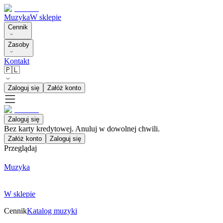
Muzyka
W sklepie
Cennik
Zasoby
Kontakt
🇵🇱
Zaloguj się
Załóż konto
Zaloguj się
Bez karty kredytowej. Anuluj w dowolnej chwili.
Załóż konto
Zaloguj się
Przeglądaj
Muzyka
W sklepie
Cennik
Katalog muzyki