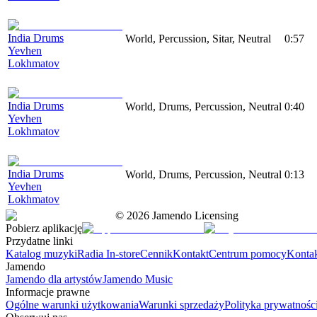
India Drums
World, Percussion, Sitar, Neutral
0:57
Yevhen
Lokhmatov
India Drums
World, Drums, Percussion, Neutral
0:40
Yevhen
Lokhmatov
India Drums
World, Drums, Percussion, Neutral
0:13
Yevhen
Lokhmatov
©
2026
Jamendo Licensing
Pobierz aplikację
Przydatne linki
Katalog muzyki
Radia In-store
Cennik
Kontakt
Centrum pomocy
Konta
Jamendo
Jamendo dla artystów
Jamendo Music
Informacje prawne
Ogólne warunki użytkowania
Warunki sprzedaży
Polityka prywatnośc