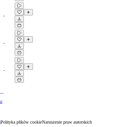
-
-
-
kt
i
Polityka plików cookie
Naruszenie praw autorskich