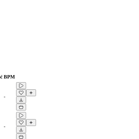
ść
BPM
-
-