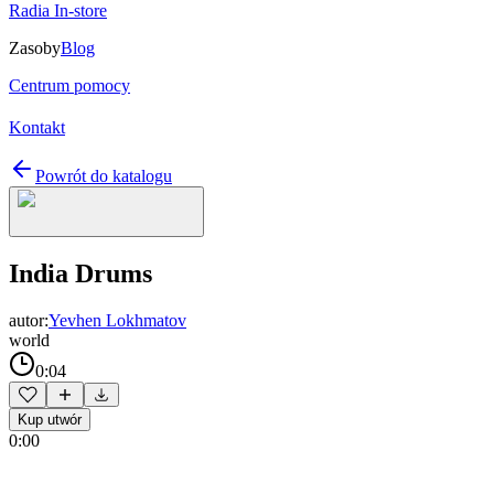
Radia In-store
Zasoby
Blog
Centrum pomocy
Kontakt
Powrót do katalogu
India Drums
autor:
Yevhen Lokhmatov
world
0:04
Kup utwór
0:00