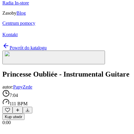
Radia In-store
Zasoby
Blog
Centrum pomocy
Kontakt
Powrót do katalogu
Princesse Oubliée - Instrumental Guitare
autor:
PapyZede
7:04
111 BPM
Kup utwór
0:00