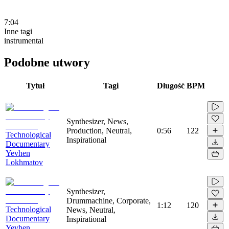
7:04
Inne tagi
instrumental
Podobne utwory
Tytuł
Tagi
Długość
BPM
Synthesizer, News,
Production, Neutral,
0:56
122
Technological
Inspirational
Documentary
Yevhen
Lokhmatov
Synthesizer,
Drummachine, Corporate,
1:12
120
Technological
News, Neutral,
Documentary
Inspirational
Yevhen