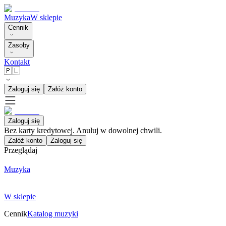
Muzyka
W sklepie
Cennik
Zasoby
Kontakt
🇵🇱
Zaloguj się
Załóż konto
Zaloguj się
Bez karty kredytowej. Anuluj w dowolnej chwili.
Załóż konto
Zaloguj się
Przeglądaj
Muzyka
W sklepie
Cennik
Katalog muzyki