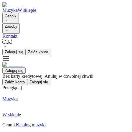
Muzyka
W sklepie
Cennik
Zasoby
Kontakt
🇵🇱
Zaloguj się
Załóż konto
Zaloguj się
Bez karty kredytowej. Anuluj w dowolnej chwili.
Załóż konto
Zaloguj się
Przeglądaj
Muzyka
W sklepie
Cennik
Katalog muzyki