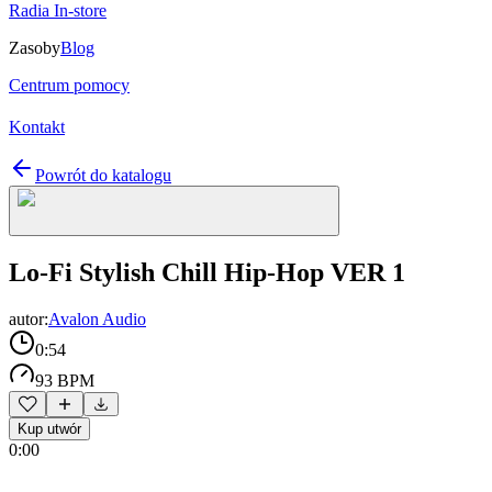
Radia In-store
Zasoby
Blog
Centrum pomocy
Kontakt
Powrót do katalogu
Lo-Fi Stylish Chill Hip-Hop VER 1
autor:
Avalon Audio
0:54
93 BPM
Kup utwór
0:00