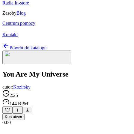
Radia In-store
Zasoby
Blog
Centrum pomocy
Kontakt
Powrót do katalogu
You Are My Universe
autor:
Kozirsky
2:25
144 BPM
Kup utwór
0:00