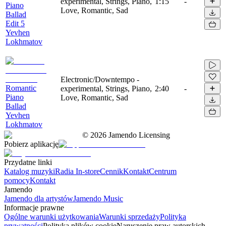
experimental, Strings, Piano,
1:15
-
Piano
Love, Romantic, Sad
Ballad
Edit 5
Yevhen
Lokhmatov
Electronic/Downtempo -
Romantic
experimental, Strings, Piano,
2:40
-
Piano
Love, Romantic, Sad
Ballad
Yevhen
Lokhmatov
©
2026
Jamendo Licensing
Pobierz aplikację
Przydatne linki
Katalog muzyki
Radia In-store
Cennik
Kontakt
Centrum
pomocy
Kontakt
Jamendo
Jamendo dla artystów
Jamendo Music
Informacje prawne
Ogólne warunki użytkowania
Warunki sprzedaży
Polityka
prywatności
Polityka plików cookie
Naruszenie praw autorskich