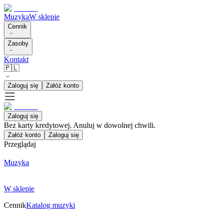
Muzyka
W sklepie
Cennik
Zasoby
Kontakt
🇵🇱
Zaloguj się
Załóż konto
Zaloguj się
Bez karty kredytowej. Anuluj w dowolnej chwili.
Załóż konto
Zaloguj się
Przeglądaj
Muzyka
W sklepie
Cennik
Katalog muzyki