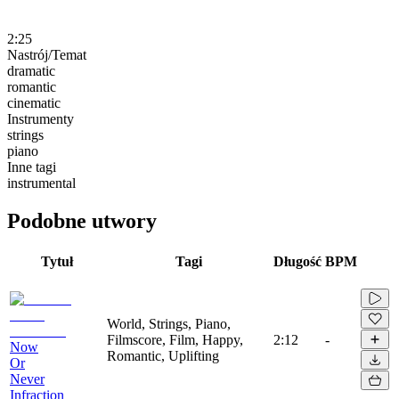
2:25
Nastrój/Temat
dramatic
romantic
cinematic
Instrumenty
strings
piano
Inne tagi
instrumental
Podobne utwory
Tytuł
Tagi
Długość
BPM
World, Strings, Piano,
Filmscore, Film, Happy,
2:12
-
Now
Romantic, Uplifting
Or
Never
Infraction