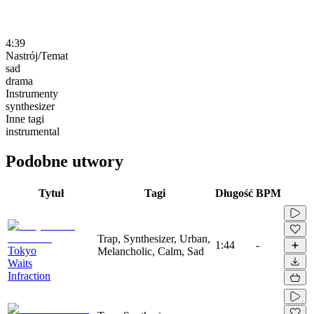
4:39
Nastrój/Temat
sad
drama
Instrumenty
synthesizer
Inne tagi
instrumental
Podobne utwory
Tytuł
Tagi
Długość
BPM
Trap, Synthesizer, Urban,
1:44
-
Tokyo
Melancholic, Calm, Sad
Waits
Infraction