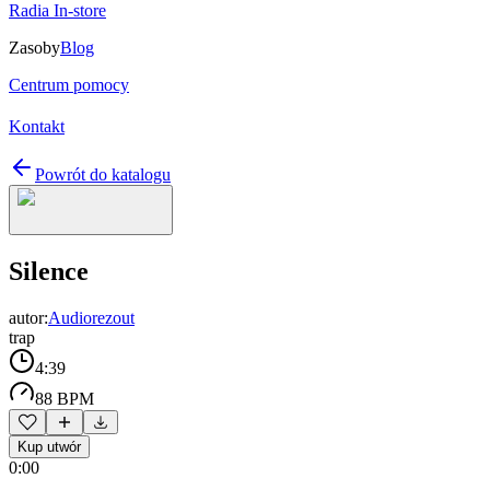
Radia In-store
Zasoby
Blog
Centrum pomocy
Kontakt
Powrót do katalogu
Silence
autor:
Audiorezout
trap
4:39
88 BPM
Kup utwór
0:00