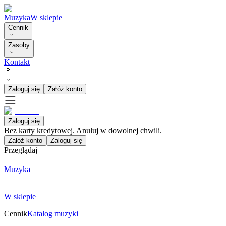
Muzyka
W sklepie
Cennik
Zasoby
Kontakt
🇵🇱
Zaloguj się
Załóż konto
Zaloguj się
Bez karty kredytowej. Anuluj w dowolnej chwili.
Załóż konto
Zaloguj się
Przeglądaj
Muzyka
W sklepie
Cennik
Katalog muzyki