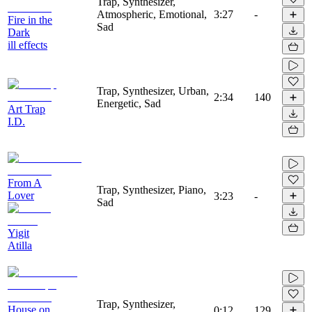
Trap, Synthesizer,
Atmospheric, Emotional,
3:27
-
Fire in the
Sad
Dark
ill effects
Trap, Synthesizer, Urban,
2:34
140
Energetic, Sad
Art Trap
I.D.
From A
Trap, Synthesizer, Piano,
Lover
3:23
-
Sad
Yigit
Atilla
Trap, Synthesizer,
House on
0:12
129