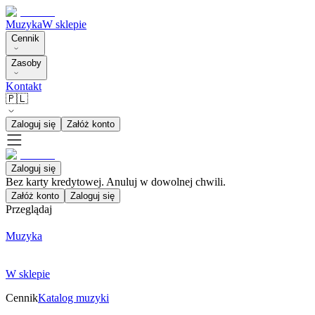
Muzyka
W sklepie
Cennik
Zasoby
Kontakt
🇵🇱
Zaloguj się
Załóż konto
Zaloguj się
Bez karty kredytowej. Anuluj w dowolnej chwili.
Załóż konto
Zaloguj się
Przeglądaj
Muzyka
W sklepie
Cennik
Katalog muzyki