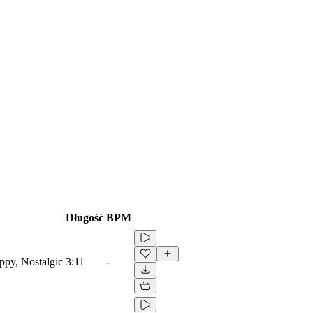
Długość
BPM
appy, Nostalgic
3:11
-