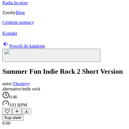
Radia In-store
Zasoby
Blog
Centrum pomocy
Kontakt
Powrót do katalogu
Summer Fun Indie Rock 2 Short Version
autor:
Thesieryj
alternative/indie rock
0:46
103 BPM
Kup utwór
0:00