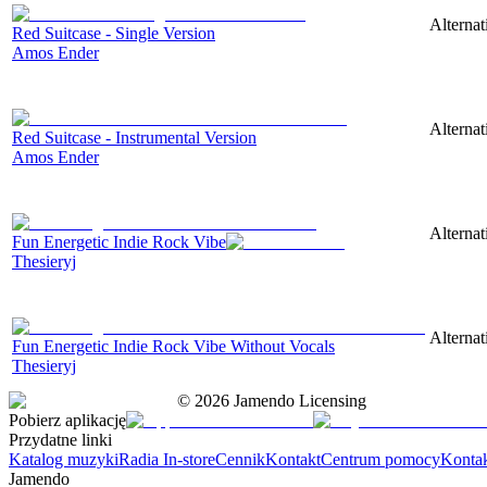
Alternat
Red Suitcase - Single Version
Amos Ender
Alternat
Red Suitcase - Instrumental Version
Amos Ender
Alternat
Fun Energetic Indie Rock Vibe
Thesieryj
Alternat
Fun Energetic Indie Rock Vibe Without Vocals
Thesieryj
©
2026
Jamendo Licensing
Pobierz aplikację
Przydatne linki
Katalog muzyki
Radia In-store
Cennik
Kontakt
Centrum pomocy
Konta
Jamendo