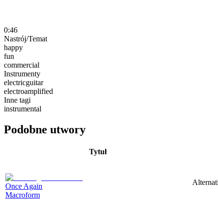
0:46
Nastrój/Temat
happy
fun
commercial
Instrumenty
electricguitar
electroamplified
Inne tagi
instrumental
Podobne utwory
Tytuł
Alternat
Once Again
Macroform