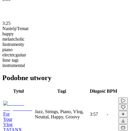
3:25
Nastrój/Temat
happy
melancholic
Instrumenty
piano
electricguitar
Inne tagi
instrumental
Podobne utwory
Tytuł
Tagi
Długość
BPM
Jazz, Strings, Piano, Vlog,
For
3:57
-
Neutral, Happy, Groovy
Your
Vlog
TATANX