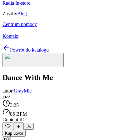
Radia In-store
Zasoby
Blog
Centrum pomocy
Kontakt
Powrót do katalogu
Dance With Me
autor:
GrayMic
jazz
3:25
85 BPM
Content ID
Kup utwór
0:00