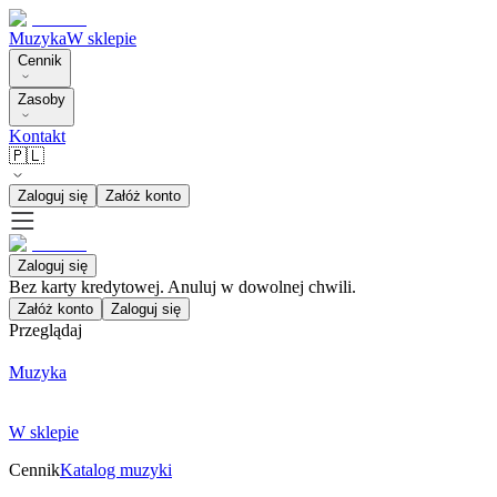
Muzyka
W sklepie
Cennik
Zasoby
Kontakt
🇵🇱
Zaloguj się
Załóż konto
Zaloguj się
Bez karty kredytowej. Anuluj w dowolnej chwili.
Załóż konto
Zaloguj się
Przeglądaj
Muzyka
W sklepie
Cennik
Katalog muzyki