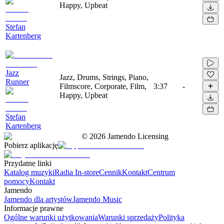
Happy, Upbeat
Stefan
Kartenberg
Jazz
Jazz, Drums, Strings, Piano,
Runner
Filmscore, Corporate, Film,
3:37
-
Happy, Upbeat
Stefan
Kartenberg
©
2026
Jamendo Licensing
Pobierz aplikację
Przydatne linki
Katalog muzyki
Radia In-store
Cennik
Kontakt
Centrum
pomocy
Kontakt
Jamendo
Jamendo dla artystów
Jamendo Music
Informacje prawne
Ogólne warunki użytkowania
Warunki sprzedaży
Polityka