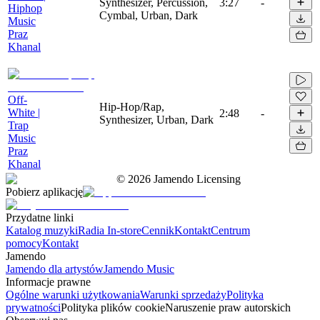
Synthesizer, Percussion,
3:27
-
Hiphop
Cymbal, Urban, Dark
Music
Praz
Khanal
Off-
Hip-Hop/Rap,
White |
2:48
-
Synthesizer, Urban, Dark
Trap
Music
Praz
Khanal
©
2026
Jamendo Licensing
Pobierz aplikację
Przydatne linki
Katalog muzyki
Radia In-store
Cennik
Kontakt
Centrum
pomocy
Kontakt
Jamendo
Jamendo dla artystów
Jamendo Music
Informacje prawne
Ogólne warunki użytkowania
Warunki sprzedaży
Polityka
prywatności
Polityka plików cookie
Naruszenie praw autorskich