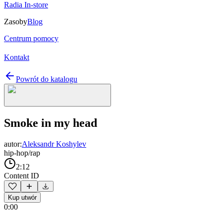
Radia In-store
Zasoby
Blog
Centrum pomocy
Kontakt
Powrót do katalogu
Smoke in my head
autor:
Aleksandr Koshylev
hip-hop/rap
2:12
Content ID
Kup utwór
0:00