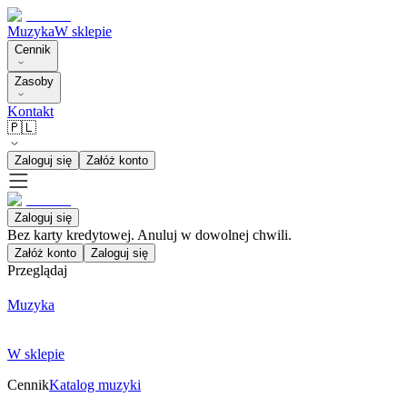
Muzyka
W sklepie
Cennik
Zasoby
Kontakt
🇵🇱
Zaloguj się
Załóż konto
Zaloguj się
Bez karty kredytowej. Anuluj w dowolnej chwili.
Załóż konto
Zaloguj się
Przeglądaj
Muzyka
W sklepie
Cennik
Katalog muzyki