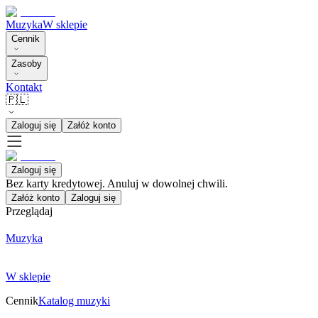
Muzyka
W sklepie
Cennik
Zasoby
Kontakt
🇵🇱
Zaloguj się
Załóż konto
Zaloguj się
Bez karty kredytowej. Anuluj w dowolnej chwili.
Załóż konto
Zaloguj się
Przeglądaj
Muzyka
W sklepie
Cennik
Katalog muzyki