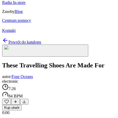
Radia In-store
Zasoby
Blog
Centrum pomocy
Kontakt
Powrót do katalogu
These Travelling Shoes Are Made For
autor:
Four Oceans
electronic
7:26
84 BPM
Kup utwór
0:00