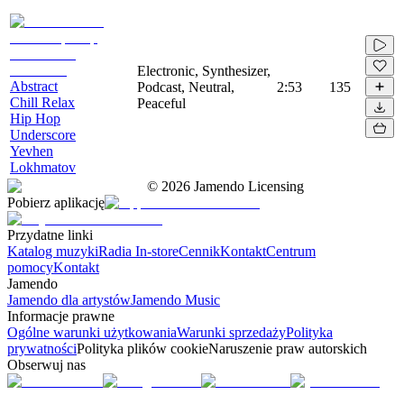
Electronic, Synthesizer,
Abstract
Podcast, Neutral,
2:53
135
Chill Relax
Peaceful
Hip Hop
Underscore
Yevhen
Lokhmatov
©
2026
Jamendo Licensing
Pobierz aplikację
Przydatne linki
Katalog muzyki
Radia In-store
Cennik
Kontakt
Centrum
pomocy
Kontakt
Jamendo
Jamendo dla artystów
Jamendo Music
Informacje prawne
Ogólne warunki użytkowania
Warunki sprzedaży
Polityka
prywatności
Polityka plików cookie
Naruszenie praw autorskich
Obserwuj nas