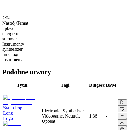
2:04
Nastrój/Temat
upbeat
energetic
summer
Instrumenty
synthesizer
Inne tagi
instrumental
Podobne utwory
Tytuł
Tagi
Długość
BPM
Synth Pop
Electronic, Synthesizer,
Long
Videogame, Neutral,
1:36
-
Logo
Upbeat