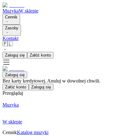
Muzyka
W sklepie
Cennik
Zasoby
Kontakt
🇵🇱
Zaloguj się
Załóż konto
Zaloguj się
Bez karty kredytowej. Anuluj w dowolnej chwili.
Załóż konto
Zaloguj się
Przeglądaj
Muzyka
W sklepie
Cennik
Katalog muzyki