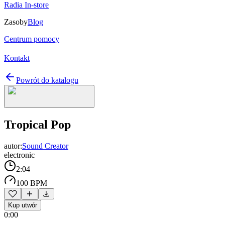
Radia In-store
Zasoby
Blog
Centrum pomocy
Kontakt
Powrót do katalogu
Tropical Pop
autor:
Sound Creator
electronic
2:04
100 BPM
Kup utwór
0:00