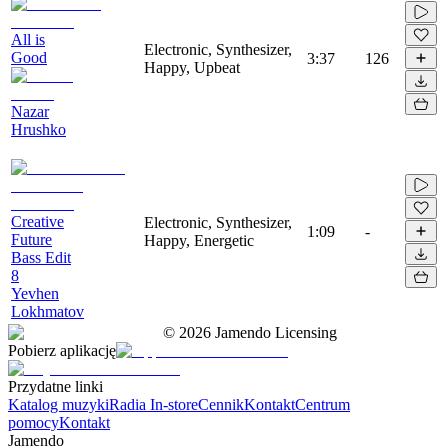
All is
Electronic, Synthesizer,
Good
3:37
126
Happy, Upbeat
Nazar
Hrushko
Creative
Electronic, Synthesizer,
1:09
-
Future
Happy, Energetic
Bass Edit
8
Yevhen
Lokhmatov
©
2026
Jamendo Licensing
Pobierz aplikację
Przydatne linki
Katalog muzyki
Radia In-store
Cennik
Kontakt
Centrum
pomocy
Kontakt
Jamendo