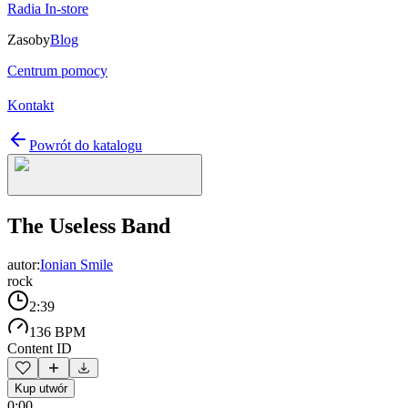
Radia In-store
Zasoby
Blog
Centrum pomocy
Kontakt
Powrót do katalogu
The Useless Band
autor:
Ionian Smile
rock
2:39
136 BPM
Content ID
Kup utwór
0:00