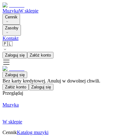
Muzyka
W sklepie
Cennik
Zasoby
Kontakt
🇵🇱
Zaloguj się
Załóż konto
Zaloguj się
Bez karty kredytowej. Anuluj w dowolnej chwili.
Załóż konto
Zaloguj się
Przeglądaj
Muzyka
W sklepie
Cennik
Katalog muzyki