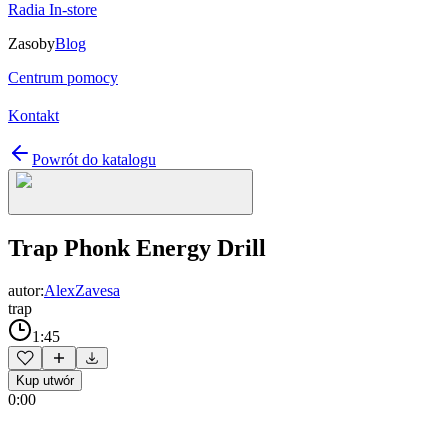
Radia In-store
Zasoby
Blog
Centrum pomocy
Kontakt
Powrót do katalogu
Trap Phonk Energy Drill
autor:
AlexZavesa
trap
1:45
Kup utwór
0:00