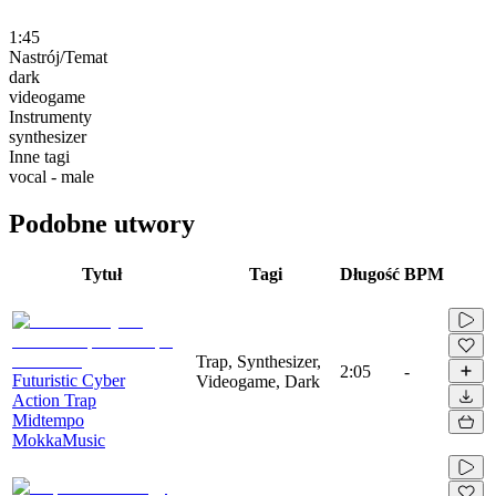
1:45
Nastrój/Temat
dark
videogame
Instrumenty
synthesizer
Inne tagi
vocal - male
Podobne utwory
Tytuł
Tagi
Długość
BPM
Trap, Synthesizer,
2:05
-
Futuristic Cyber
Videogame, Dark
Action Trap
Midtempo
MokkaMusic