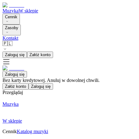
Muzyka
W sklepie
Cennik
Zasoby
Kontakt
🇵🇱
Zaloguj się
Załóż konto
Zaloguj się
Bez karty kredytowej. Anuluj w dowolnej chwili.
Załóż konto
Zaloguj się
Przeglądaj
Muzyka
W sklepie
Cennik
Katalog muzyki