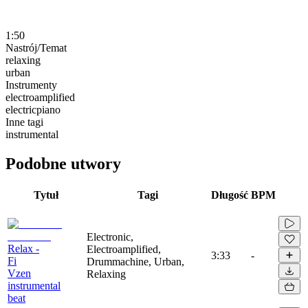
1:50
Nastrój/Temat
relaxing
urban
Instrumenty
electroamplified
electricpiano
Inne tagi
instrumental
Podobne utwory
Tytuł
Tagi
Długość
BPM
Electronic,
Relax -
Electroamplified,
3:33
-
Fi
Drummachine, Urban,
Vzen
Relaxing
instrumental
beat