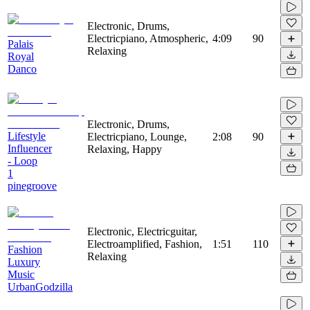
Electronic, Drums,
Electricpiano, Atmospheric,
4:09
90
Palais
Relaxing
Royal
Danco
Electronic, Drums,
Lifestyle
Electricpiano, Lounge,
2:08
90
Influencer
Relaxing, Happy
- Loop
1
pinegroove
Electronic, Electricguitar,
Electroamplified, Fashion,
1:51
110
Fashion
Relaxing
Luxury
Music
UrbanGodzilla