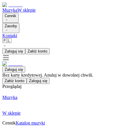
Muzyka
W sklepie
Cennik
Zasoby
Kontakt
🇵🇱
Zaloguj się
Załóż konto
Zaloguj się
Bez karty kredytowej. Anuluj w dowolnej chwili.
Załóż konto
Zaloguj się
Przeglądaj
Muzyka
W sklepie
Cennik
Katalog muzyki