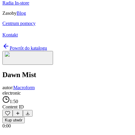
Radia In-store
Zasoby
Blog
Centrum pomocy
Kontakt
Powrót do katalogu
Dawn Mist
autor:
Macroform
electronic
1:50
Content ID
Kup utwór
0:00