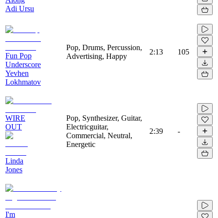
Adi Ursu
Pop, Drums, Percussion,
2:13
105
Fun Pop
Advertising, Happy
Underscore
Yevhen
Lokhmatov
WIRE
Pop, Synthesizer, Guitar,
OUT
Electricguitar,
2:39
-
Commercial, Neutral,
Energetic
Linda
Jones
I'm