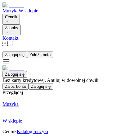
Muzyka
W sklepie
Cennik
Zasoby
Kontakt
🇵🇱
Zaloguj się
Załóż konto
Zaloguj się
Bez karty kredytowej. Anuluj w dowolnej chwili.
Załóż konto
Zaloguj się
Przeglądaj
Muzyka
W sklepie
Cennik
Katalog muzyki