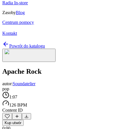
Radia In-store
Zasoby
Blog
Centrum pomocy
Kontakt
Powrót do katalogu
Apache Rock
autor:
Soundatelier
pop
1:07
126 BPM
Content ID
Kup utwór
0:00