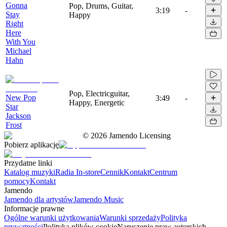
Gonna
Pop, Drums, Guitar,
3:19
-
Stay
Happy
Right
Here
With You
Michael
Hahn
Pop, Electricguitar,
New Pop
3:49
-
Happy, Energetic
Star
Jackson
Frost
©
2026
Jamendo Licensing
Pobierz aplikację
Przydatne linki
Katalog muzyki
Radia In-store
Cennik
Kontakt
Centrum
pomocy
Kontakt
Jamendo
Jamendo dla artystów
Jamendo Music
Informacje prawne
Ogólne warunki użytkowania
Warunki sprzedaży
Polityka
prywatności
Polityka plików cookie
Naruszenie praw autorskich