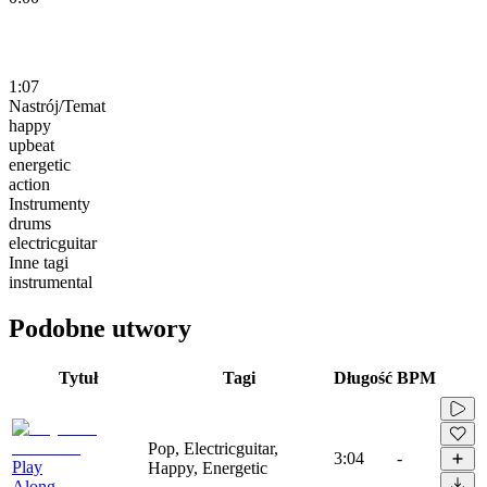
1:07
Nastrój/Temat
happy
upbeat
energetic
action
Instrumenty
drums
electricguitar
Inne tagi
instrumental
Podobne utwory
Tytuł
Tagi
Długość
BPM
Pop, Electricguitar,
3:04
-
Play
Happy, Energetic
Along