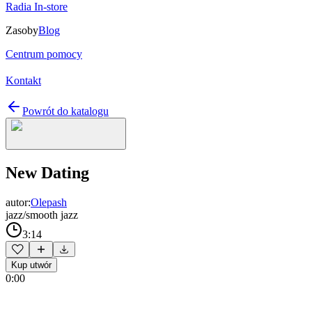
Radia In-store
Zasoby
Blog
Centrum pomocy
Kontakt
Powrót do katalogu
New Dating
autor:
Olepash
jazz/smooth jazz
3:14
Kup utwór
0:00