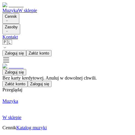
Muzyka
W sklepie
Cennik
Zasoby
Kontakt
🇵🇱
Zaloguj się
Załóż konto
Zaloguj się
Bez karty kredytowej. Anuluj w dowolnej chwili.
Załóż konto
Zaloguj się
Przeglądaj
Muzyka
W sklepie
Cennik
Katalog muzyki