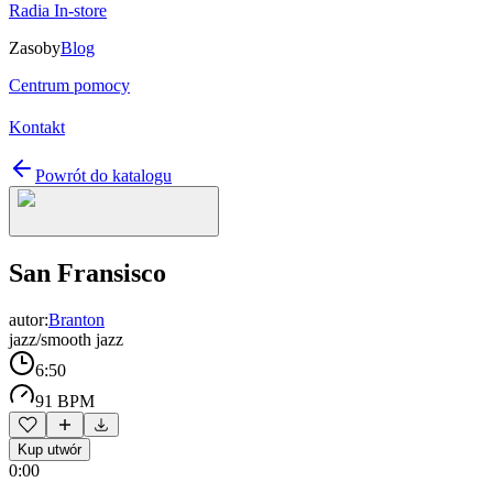
Radia In-store
Zasoby
Blog
Centrum pomocy
Kontakt
Powrót do katalogu
San Fransisco
autor:
Branton
jazz/smooth jazz
6:50
91 BPM
Kup utwór
0:00