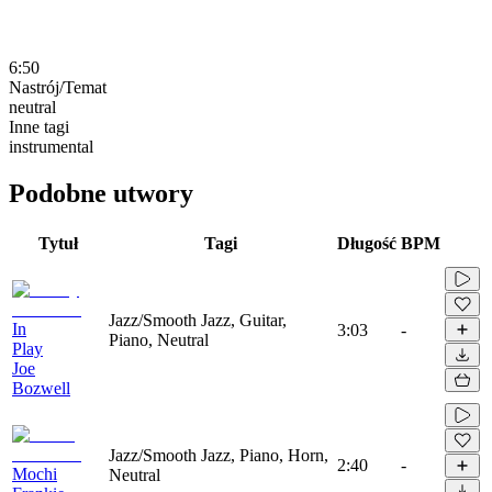
6:50
Nastrój/Temat
neutral
Inne tagi
instrumental
Podobne utwory
Tytuł
Tagi
Długość
BPM
Jazz/Smooth Jazz, Guitar,
In
3:03
-
Piano, Neutral
Play
Joe
Bozwell
Jazz/Smooth Jazz, Piano, Horn,
2:40
-
Mochi
Neutral