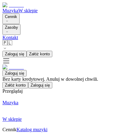
Muzyka
W sklepie
Cennik
Zasoby
Kontakt
🇵🇱
Zaloguj się
Załóż konto
Zaloguj się
Bez karty kredytowej. Anuluj w dowolnej chwili.
Załóż konto
Zaloguj się
Przeglądaj
Muzyka
W sklepie
Cennik
Katalog muzyki