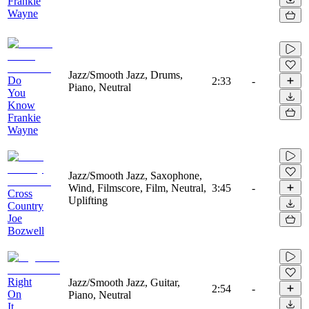
Frankie
Wayne
Jazz/Smooth Jazz, Drums,
Do
2:33
-
Piano, Neutral
You
Know
Frankie
Wayne
Jazz/Smooth Jazz, Saxophone,
Wind, Filmscore, Film, Neutral,
3:45
-
Cross
Uplifting
Country
Joe
Bozwell
Right
Jazz/Smooth Jazz, Guitar,
2:54
-
On
Piano, Neutral
It