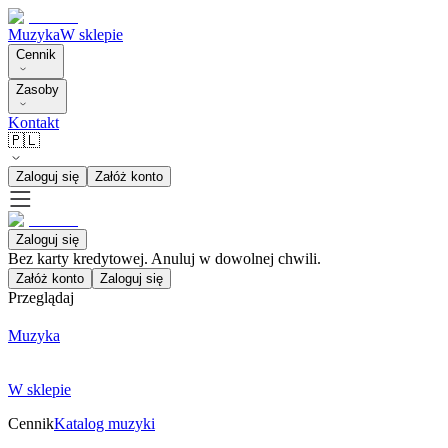
Muzyka
W sklepie
Cennik
Zasoby
Kontakt
🇵🇱
Zaloguj się
Załóż konto
Zaloguj się
Bez karty kredytowej. Anuluj w dowolnej chwili.
Załóż konto
Zaloguj się
Przeglądaj
Muzyka
W sklepie
Cennik
Katalog muzyki