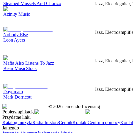
Steamed Mussels And Chorizo
Jazz, Electricguitar
Azinity Music
Jazz, Electroamplifi
Nobody Else
Leon Ayers
Jazz, Electricguitar
Mafia Also Listens To Jazz
BeardMusicStock
Jazz, Electroamplifi
Daydream
Mark Dorricott
©
2026
Jamendo Licensing
Pobierz aplikację
Przydatne linki
Katalog muzyki
Radia In-store
Cennik
Kontakt
Centrum pomocy
Konta
Jamendo