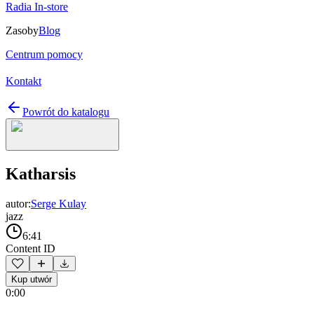
Radia In-store
Zasoby
Blog
Centrum pomocy
Kontakt
Powrót do katalogu
Katharsis
autor:
Serge Kulay
jazz
6:41
Content ID
Kup utwór
0:00