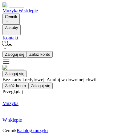
Muzyka
W sklepie
Cennik
Zasoby
Kontakt
🇵🇱
Zaloguj się
Załóż konto
Zaloguj się
Bez karty kredytowej. Anuluj w dowolnej chwili.
Załóż konto
Zaloguj się
Przeglądaj
Muzyka
W sklepie
Cennik
Katalog muzyki