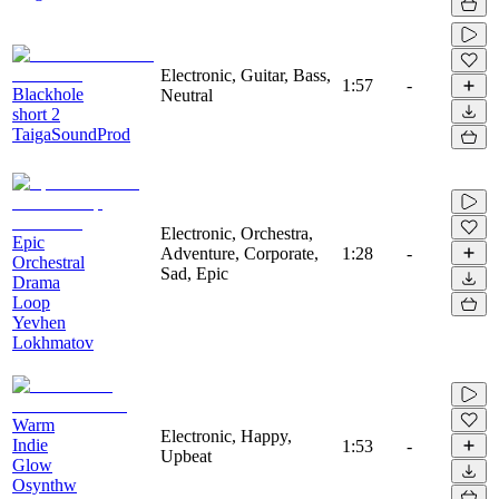
Electronic, Guitar, Bass,
1:57
-
Blackhole
Neutral
short 2
TaigaSoundProd
Electronic, Orchestra,
Epic
Adventure, Corporate,
1:28
-
Orchestral
Sad, Epic
Drama
Loop
Yevhen
Lokhmatov
Warm
Electronic, Happy,
Indie
1:53
-
Upbeat
Glow
Osynthw