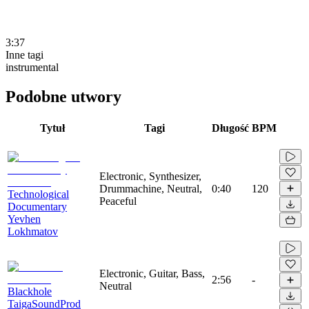
3:37
Inne tagi
instrumental
Podobne utwory
Tytuł
Tagi
Długość
BPM
Electronic, Synthesizer,
Drummachine, Neutral,
0:40
120
Technological
Peaceful
Documentary
Yevhen
Lokhmatov
Electronic, Guitar, Bass,
2:56
-
Neutral
Blackhole
TaigaSoundProd