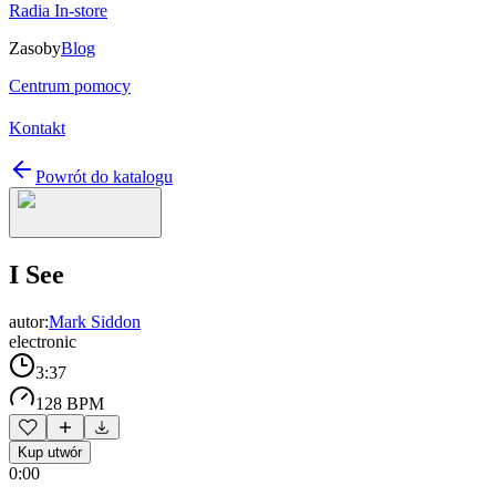
Radia In-store
Zasoby
Blog
Centrum pomocy
Kontakt
Powrót do katalogu
I See
autor:
Mark Siddon
electronic
3:37
128 BPM
Kup utwór
0:00