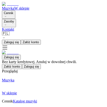
Muzyka
W sklepie
Cennik
Zasoby
Kontakt
🇵🇱
Zaloguj się
Załóż konto
Zaloguj się
Bez karty kredytowej. Anuluj w dowolnej chwili.
Załóż konto
Zaloguj się
Przeglądaj
Muzyka
W sklepie
Cennik
Katalog muzyki