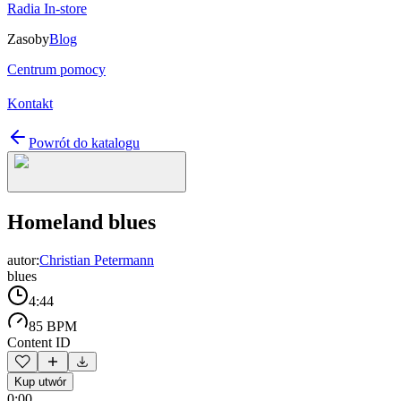
Radia In-store
Zasoby
Blog
Centrum pomocy
Kontakt
Powrót do katalogu
Homeland blues
autor:
Christian Petermann
blues
4:44
85 BPM
Content ID
Kup utwór
0:00