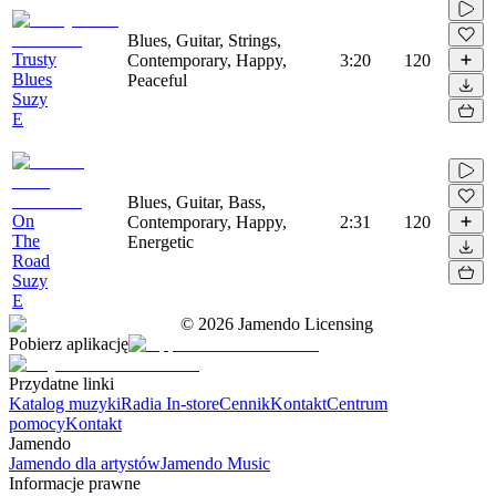
Blues, Guitar, Strings,
Trusty
Contemporary, Happy,
3:20
120
Blues
Peaceful
Suzy
E
Blues, Guitar, Bass,
On
Contemporary, Happy,
2:31
120
The
Energetic
Road
Suzy
E
©
2026
Jamendo Licensing
Pobierz aplikację
Przydatne linki
Katalog muzyki
Radia In-store
Cennik
Kontakt
Centrum
pomocy
Kontakt
Jamendo
Jamendo dla artystów
Jamendo Music
Informacje prawne