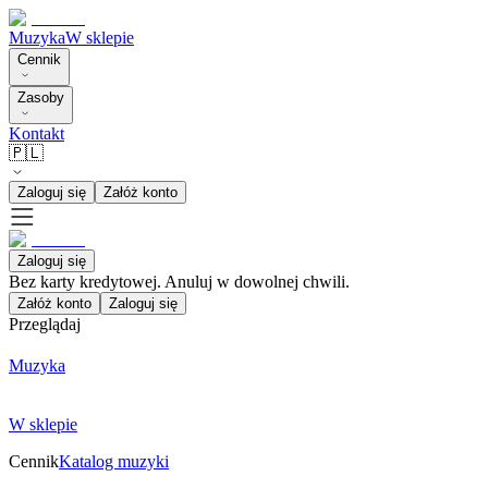
Muzyka
W sklepie
Cennik
Zasoby
Kontakt
🇵🇱
Zaloguj się
Załóż konto
Zaloguj się
Bez karty kredytowej. Anuluj w dowolnej chwili.
Załóż konto
Zaloguj się
Przeglądaj
Muzyka
W sklepie
Cennik
Katalog muzyki