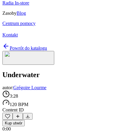
Radia In-store
Zasoby
Blog
Centrum pomocy
Kontakt
Powrót do katalogu
Underwater
autor:
Grégoire Lourme
3:28
120 BPM
Content ID
Kup utwór
0:00