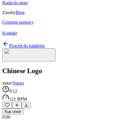
Radia In-store
Zasoby
Blog
Centrum pomocy
Kontakt
Powrót do katalogu
Chinese Logo
autor:
Nargo
0:12
121 BPM
Kup utwór
0:00