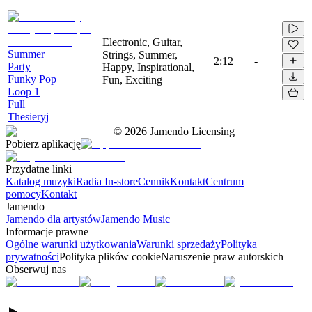
Electronic, Guitar,
Summer
Strings, Summer,
2:12
-
Party
Happy, Inspirational,
Funky Pop
Fun, Exciting
Loop 1
Full
Thesieryj
©
2026
Jamendo Licensing
Pobierz aplikację
Przydatne linki
Katalog muzyki
Radia In-store
Cennik
Kontakt
Centrum
pomocy
Kontakt
Jamendo
Jamendo dla artystów
Jamendo Music
Informacje prawne
Ogólne warunki użytkowania
Warunki sprzedaży
Polityka
prywatności
Polityka plików cookie
Naruszenie praw autorskich
Obserwuj nas