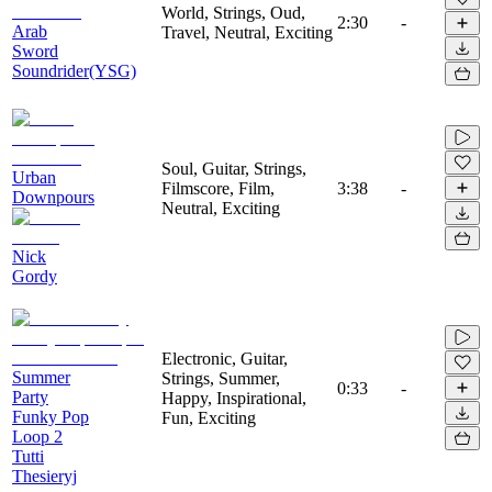
World, Strings, Oud,
2:30
-
Arab
Travel, Neutral, Exciting
Sword
Soundrider(YSG)
Soul, Guitar, Strings,
Urban
Filmscore, Film,
3:38
-
Downpours
Neutral, Exciting
Nick
Gordy
Electronic, Guitar,
Summer
Strings, Summer,
0:33
-
Party
Happy, Inspirational,
Funky Pop
Fun, Exciting
Loop 2
Tutti
Thesieryj