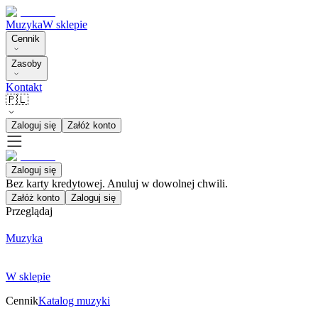
Muzyka
W sklepie
Cennik
Zasoby
Kontakt
🇵🇱
Zaloguj się
Załóż konto
Zaloguj się
Bez karty kredytowej. Anuluj w dowolnej chwili.
Załóż konto
Zaloguj się
Przeglądaj
Muzyka
W sklepie
Cennik
Katalog muzyki