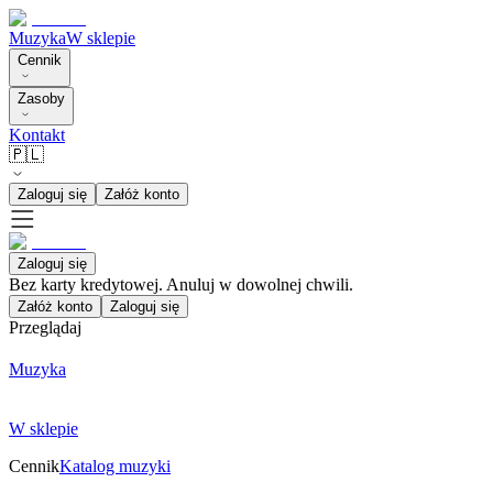
Muzyka
W sklepie
Cennik
Zasoby
Kontakt
🇵🇱
Zaloguj się
Załóż konto
Zaloguj się
Bez karty kredytowej. Anuluj w dowolnej chwili.
Załóż konto
Zaloguj się
Przeglądaj
Muzyka
W sklepie
Cennik
Katalog muzyki