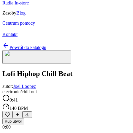
Radia In-store
Zasoby
Blog
Centrum pomocy
Kontakt
Powrót do katalogu
Lofi Hiphop Chill Beat
autor:
Joel Loopez
electronic/chill out
0:41
140 BPM
Kup utwór
0:00