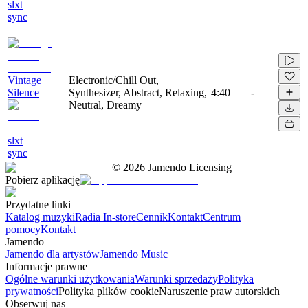
slxt
sync
Vintage
Electronic/Chill Out,
Silence
Synthesizer, Abstract, Relaxing,
4:40
-
Neutral, Dreamy
slxt
sync
©
2026
Jamendo Licensing
Pobierz aplikację
Przydatne linki
Katalog muzyki
Radia In-store
Cennik
Kontakt
Centrum
pomocy
Kontakt
Jamendo
Jamendo dla artystów
Jamendo Music
Informacje prawne
Ogólne warunki użytkowania
Warunki sprzedaży
Polityka
prywatności
Polityka plików cookie
Naruszenie praw autorskich
Obserwuj nas