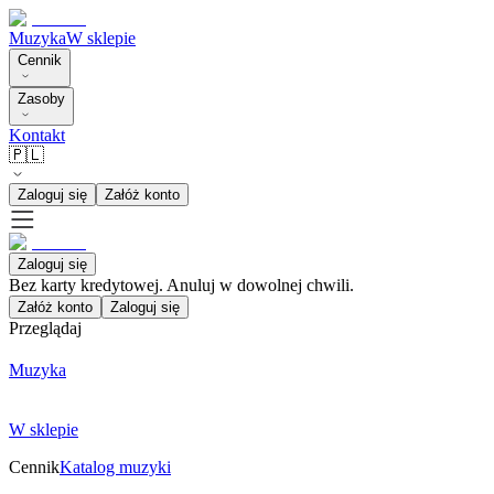
Muzyka
W sklepie
Cennik
Zasoby
Kontakt
🇵🇱
Zaloguj się
Załóż konto
Zaloguj się
Bez karty kredytowej. Anuluj w dowolnej chwili.
Załóż konto
Zaloguj się
Przeglądaj
Muzyka
W sklepie
Cennik
Katalog muzyki