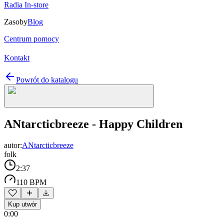
Radia In-store
Zasoby
Blog
Centrum pomocy
Kontakt
Powrót do katalogu
ANtarcticbreeze - Happy Children
autor:
ANtarcticbreeze
folk
2:37
110 BPM
Kup utwór
0:00