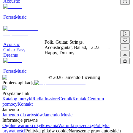
Acoustic
ForestMusic
Folk, Guitar, Strings,
Acoustic
Acousticguitar, Ballad,
2:23
-
Guitar Easy
Happy, Dreamy
Dreams
ForestMusic
©
2026
Jamendo Licensing
Pobierz aplikację
Przydatne linki
Katalog muzyki
Radia In-store
Cennik
Kontakt
Centrum
pomocy
Kontakt
Jamendo
Jamendo dla artystów
Jamendo Music
Informacje prawne
Ogólne warunki użytkowania
Warunki sprzedaży
Polityka
prywatności
Polityka plików cookie
Naruszenie praw autorskich