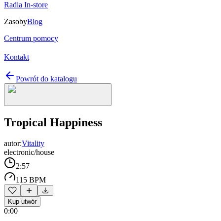
Radia In-store
Zasoby
Blog
Centrum pomocy
Kontakt
Powrót do katalogu
Tropical Happiness
autor:
Vitality
electronic/house
2:57
115 BPM
Kup utwór
0:00