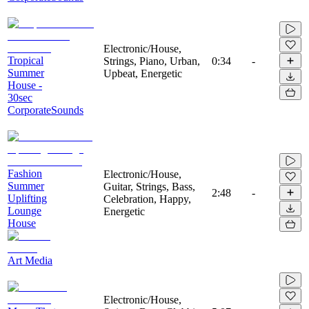
Electronic/House,
Tropical
Strings, Piano, Urban,
0:34
-
Summer
Upbeat, Energetic
House -
30sec
CorporateSounds
Fashion
Electronic/House,
Summer
Guitar, Strings, Bass,
2:48
-
Uplifting
Celebration, Happy,
Lounge
Energetic
House
Art Media
Electronic/House,