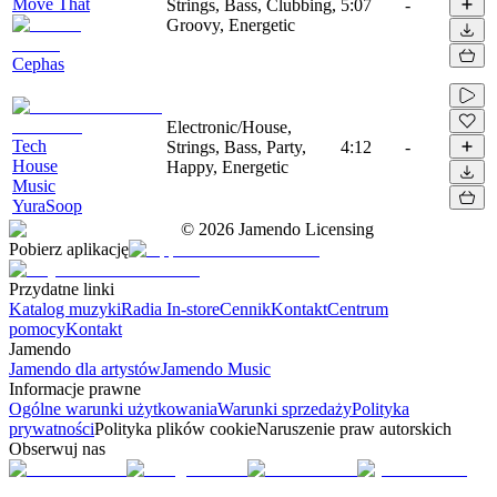
Move That
Strings, Bass, Clubbing,
5:07
-
Groovy, Energetic
Cephas
Electronic/House,
Tech
Strings, Bass, Party,
4:12
-
House
Happy, Energetic
Music
YuraSoop
©
2026
Jamendo Licensing
Pobierz aplikację
Przydatne linki
Katalog muzyki
Radia In-store
Cennik
Kontakt
Centrum
pomocy
Kontakt
Jamendo
Jamendo dla artystów
Jamendo Music
Informacje prawne
Ogólne warunki użytkowania
Warunki sprzedaży
Polityka
prywatności
Polityka plików cookie
Naruszenie praw autorskich
Obserwuj nas