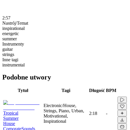
2:57
Nastrój/Temat
inspirational
energetic
summer
Instrumenty
guitar
strings
Inne tagi
instrumental
Podobne utwory
Tytuł
Tagi
Długość
BPM
Electronic/House,
Strings, Piano, Urban,
Tropical
2:18
-
Motivational,
Summer
Inspirational
House
CorporateSounds