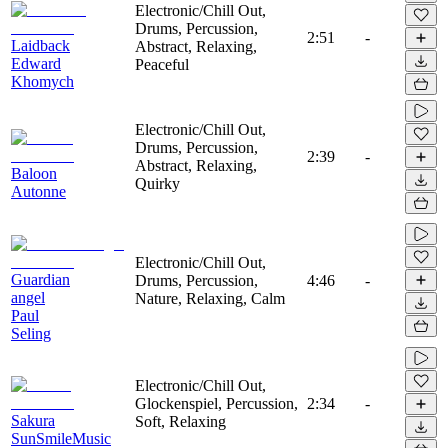
Electronic/Chill Out,
Drums, Percussion,
2:51
-
Laidback
Abstract, Relaxing,
Edward
Peaceful
Khomych
Electronic/Chill Out,
Drums, Percussion,
2:39
-
Abstract, Relaxing,
Baloon
Quirky
Autonne
Electronic/Chill Out,
Guardian
Drums, Percussion,
4:46
-
angel
Nature, Relaxing, Calm
Paul
Seling
Electronic/Chill Out,
Glockenspiel, Percussion,
2:34
-
Sakura
Soft, Relaxing
SunSmileMusic