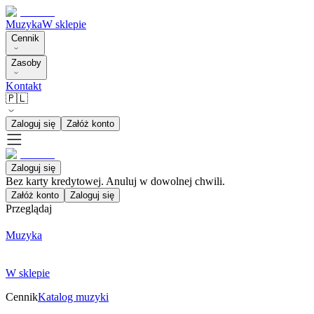
Muzyka
W sklepie
Cennik
Zasoby
Kontakt
🇵🇱
Zaloguj się
Załóż konto
Zaloguj się
Bez karty kredytowej. Anuluj w dowolnej chwili.
Załóż konto
Zaloguj się
Przeglądaj
Muzyka
W sklepie
Cennik
Katalog muzyki