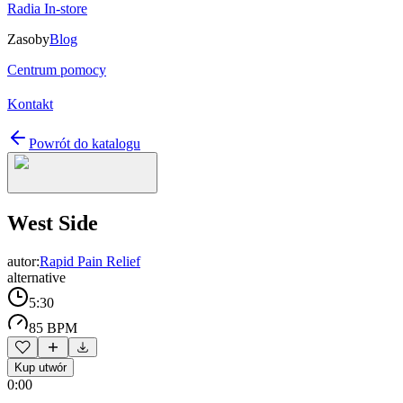
Radia In-store
Zasoby
Blog
Centrum pomocy
Kontakt
Powrót do katalogu
West Side
autor:
Rapid Pain Relief
alternative
5:30
85 BPM
Kup utwór
0:00