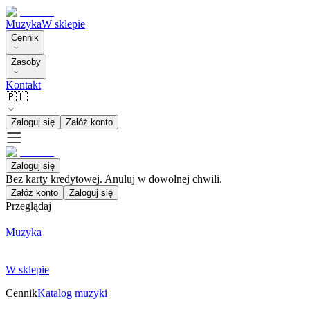
Muzyka
W sklepie
Cennik
Zasoby
Kontakt
🇵🇱
Zaloguj się
Załóż konto
Zaloguj się
Bez karty kredytowej. Anuluj w dowolnej chwili.
Załóż konto
Zaloguj się
Przeglądaj
Muzyka
W sklepie
Cennik
Katalog muzyki