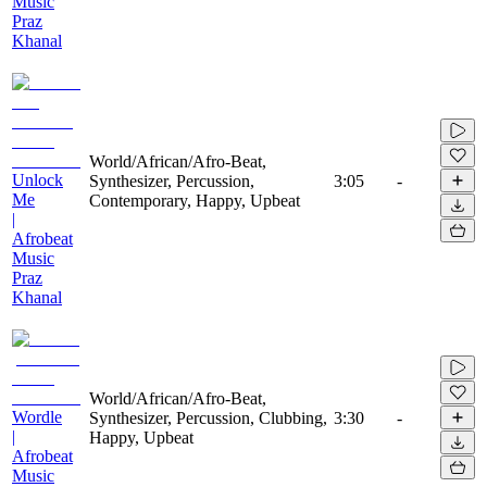
Music
Praz
Khanal
World/African/Afro-Beat,
Unlock
Synthesizer, Percussion,
3:05
-
Me
Contemporary, Happy, Upbeat
|
Afrobeat
Music
Praz
Khanal
World/African/Afro-Beat,
Wordle
Synthesizer, Percussion, Clubbing,
3:30
-
|
Happy, Upbeat
Afrobeat
Music