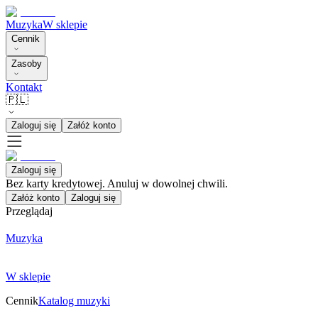
Muzyka
W sklepie
Cennik
Zasoby
Kontakt
🇵🇱
Zaloguj się
Załóż konto
Zaloguj się
Bez karty kredytowej. Anuluj w dowolnej chwili.
Załóż konto
Zaloguj się
Przeglądaj
Muzyka
W sklepie
Cennik
Katalog muzyki