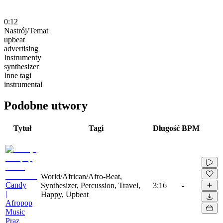
0:12
Nastrój/Temat
upbeat
advertising
Instrumenty
synthesizer
Inne tagi
instrumental
Podobne utwory
Tytuł
Tagi
Długość
BPM
World/African/Afro-Beat,
Candy
Synthesizer, Percussion, Travel,
3:16
-
|
Happy, Upbeat
Afropop
Music
Praz