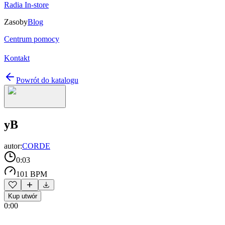
Radia In-store
Zasoby
Blog
Centrum pomocy
Kontakt
Powrót do katalogu
yB
autor:
CORDE
0:03
101 BPM
Kup utwór
0:00