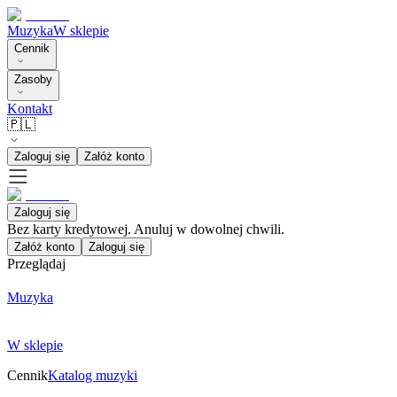
Muzyka
W sklepie
Cennik
Zasoby
Kontakt
🇵🇱
Zaloguj się
Załóż konto
Zaloguj się
Bez karty kredytowej. Anuluj w dowolnej chwili.
Załóż konto
Zaloguj się
Przeglądaj
Muzyka
W sklepie
Cennik
Katalog muzyki