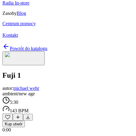
Radia In-store
Zasoby
Blog
Centrum pomocy
Kontakt
Powrót do katalogu
Fuji 1
autor:
michael wehr
ambient/new age
5:30
143 BPM
Kup utwór
0:00