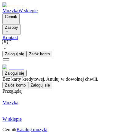
Muzyka
W sklepie
Cennik
Zasoby
Kontakt
🇵🇱
Zaloguj się
Załóż konto
Zaloguj się
Bez karty kredytowej. Anuluj w dowolnej chwili.
Załóż konto
Zaloguj się
Przeglądaj
Muzyka
W sklepie
Cennik
Katalog muzyki