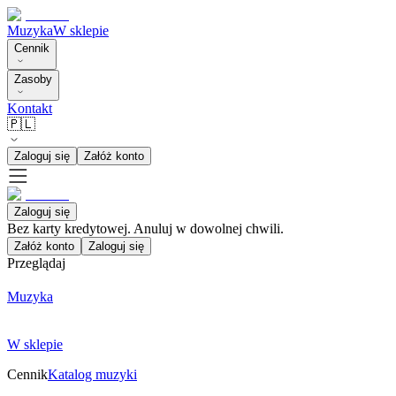
Muzyka
W sklepie
Cennik
Zasoby
Kontakt
🇵🇱
Zaloguj się
Załóż konto
Zaloguj się
Bez karty kredytowej. Anuluj w dowolnej chwili.
Załóż konto
Zaloguj się
Przeglądaj
Muzyka
W sklepie
Cennik
Katalog muzyki