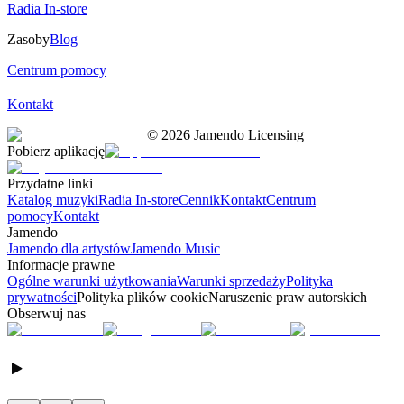
Radia In-store
Zasoby
Blog
Centrum pomocy
Kontakt
©
2026
Jamendo Licensing
Pobierz aplikację
Przydatne linki
Katalog muzyki
Radia In-store
Cennik
Kontakt
Centrum
pomocy
Kontakt
Jamendo
Jamendo dla artystów
Jamendo Music
Informacje prawne
Ogólne warunki użytkowania
Warunki sprzedaży
Polityka
prywatności
Polityka plików cookie
Naruszenie praw autorskich
Obserwuj nas