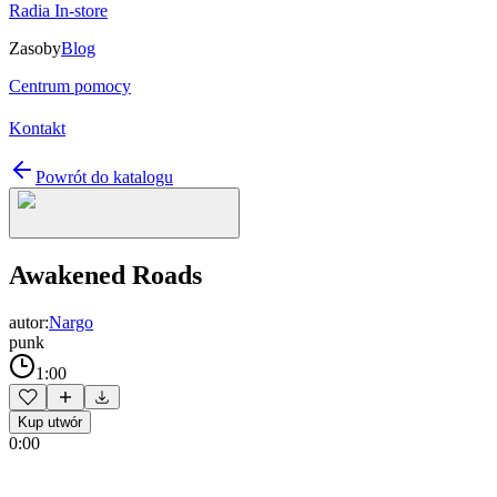
Radia In-store
Zasoby
Blog
Centrum pomocy
Kontakt
Powrót do katalogu
Awakened Roads
autor:
Nargo
punk
1:00
Kup utwór
0:00