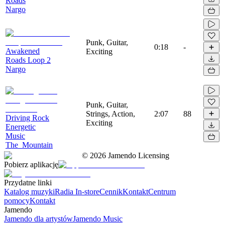
Roads
Nargo
Punk, Guitar,
0:18
-
Awakened
Exciting
Roads Loop 2
Nargo
Punk, Guitar,
Strings, Action,
2:07
88
Driving Rock
Exciting
Energetic
Music
The_Mountain
©
2026
Jamendo Licensing
Pobierz aplikację
Przydatne linki
Katalog muzyki
Radia In-store
Cennik
Kontakt
Centrum
pomocy
Kontakt
Jamendo
Jamendo dla artystów
Jamendo Music