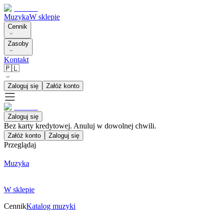
Muzyka
W sklepie
Cennik
Zasoby
Kontakt
🇵🇱
Zaloguj się
Załóż konto
Zaloguj się
Bez karty kredytowej. Anuluj w dowolnej chwili.
Załóż konto
Zaloguj się
Przeglądaj
Muzyka
W sklepie
Cennik
Katalog muzyki