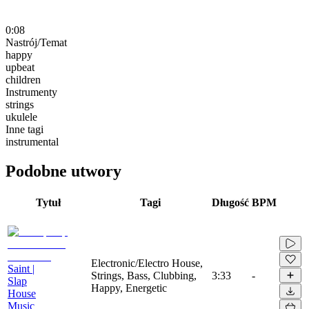
0:08
Nastrój/Temat
happy
upbeat
children
Instrumenty
strings
ukulele
Inne tagi
instrumental
Podobne utwory
Tytuł
Tagi
Długość
BPM
Electronic/Electro House,
Saint |
Strings, Bass, Clubbing,
3:33
-
Slap
Happy, Energetic
House
Music