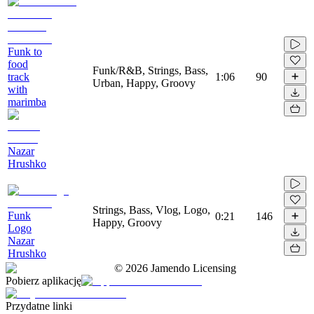
Funk to
food
Funk/R&B, Strings, Bass,
track
1:06
90
Urban, Happy, Groovy
with
marimba
Nazar
Hrushko
Strings, Bass, Vlog, Logo,
Funk
0:21
146
Happy, Groovy
Logo
Nazar
Hrushko
©
2026
Jamendo Licensing
Pobierz aplikację
Przydatne linki