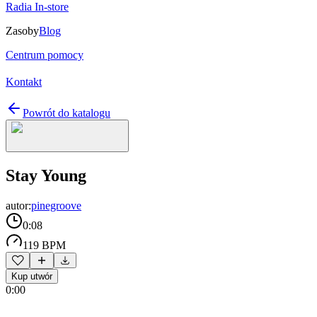
Radia In-store
Zasoby
Blog
Centrum pomocy
Kontakt
Powrót do katalogu
Stay Young
autor:
pinegroove
0:08
119 BPM
Kup utwór
0:00