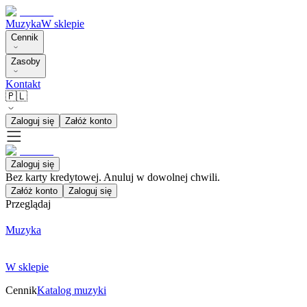
Muzyka
W sklepie
Cennik
Zasoby
Kontakt
🇵🇱
Zaloguj się
Załóż konto
Zaloguj się
Bez karty kredytowej. Anuluj w dowolnej chwili.
Załóż konto
Zaloguj się
Przeglądaj
Muzyka
W sklepie
Cennik
Katalog muzyki