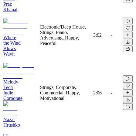
Praz
Khanal
Electronic/Deep House,
Strings, Piano,
3:02
-
Where
Advertising, Happy,
the Wind
Peaceful
Blows
Wavit
Melody
Tech
Strings, Corporate,
Indie
Commercial, Happy,
2:06
-
Corporate
Motivational
Nazar
Hrushko