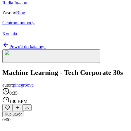
Radia In-store
Zasoby
Blog
Centrum pomocy
Kontakt
Powrót do katalogu
Machine Learning - Tech Corporate 30s
autor:
pinegroove
0:35
130 BPM
Kup utwór
0:00