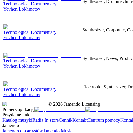
Synthesizer, Drummachine, 
Technological Documentary
Yevhen Lokhmatov
Synthesizer, Corporate, Co
Technological Documentary
Yevhen Lokhmatov
Synthesizer, News, Producti
Technological Documentary
Yevhen Lokhmatov
Electronic, Synthesizer, D
Technological Documentary
Yevhen Lokhmatov
©
2026
Jamendo Licensing
Pobierz aplikację
Przydatne linki
Katalog muzyki
Radia In-store
Cennik
Kontakt
Centrum pomocy
Konta
Jamendo
Jamendo dla artystów
Jamendo Music