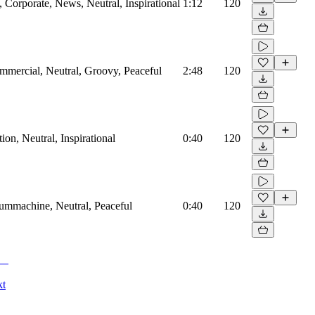
Corporate, News, Neutral, Inspirational
1:12
120
mmercial, Neutral, Groovy, Peaceful
2:48
120
on, Neutral, Inspirational
0:40
120
rummachine, Neutral, Peaceful
0:40
120
kt