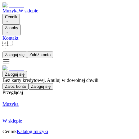
Muzyka
W sklepie
Cennik
Zasoby
Kontakt
🇵🇱
Zaloguj się
Załóż konto
Zaloguj się
Bez karty kredytowej. Anuluj w dowolnej chwili.
Załóż konto
Zaloguj się
Przeglądaj
Muzyka
W sklepie
Cennik
Katalog muzyki