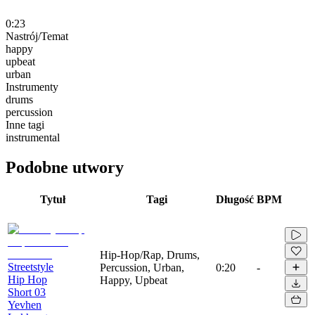
0:23
Nastrój/Temat
happy
upbeat
urban
Instrumenty
drums
percussion
Inne tagi
instrumental
Podobne utwory
Tytuł
Tagi
Długość
BPM
Hip-Hop/Rap, Drums,
Streetstyle
Percussion, Urban,
0:20
-
Hip Hop
Happy, Upbeat
Short 03
Yevhen