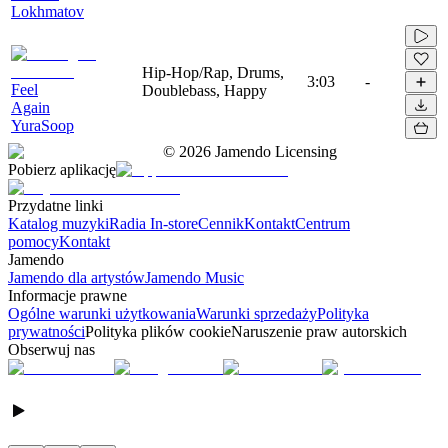
Lokhmatov
Hip-Hop/Rap, Drums,
3:03
-
Feel
Doublebass, Happy
Again
YuraSoop
©
2026
Jamendo Licensing
Pobierz aplikację
Przydatne linki
Katalog muzyki
Radia In-store
Cennik
Kontakt
Centrum
pomocy
Kontakt
Jamendo
Jamendo dla artystów
Jamendo Music
Informacje prawne
Ogólne warunki użytkowania
Warunki sprzedaży
Polityka
prywatności
Polityka plików cookie
Naruszenie praw autorskich
Obserwuj nas