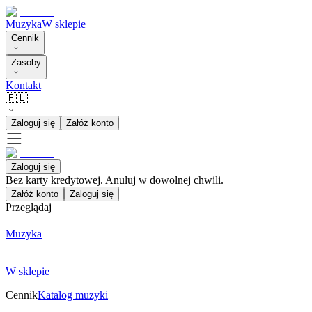
Muzyka
W sklepie
Cennik
Zasoby
Kontakt
🇵🇱
Zaloguj się
Załóż konto
Zaloguj się
Bez karty kredytowej. Anuluj w dowolnej chwili.
Załóż konto
Zaloguj się
Przeglądaj
Muzyka
W sklepie
Cennik
Katalog muzyki