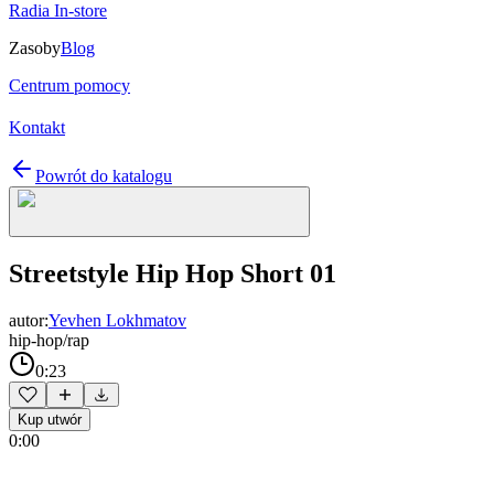
Radia In-store
Zasoby
Blog
Centrum pomocy
Kontakt
Powrót do katalogu
Streetstyle Hip Hop Short 01
autor:
Yevhen Lokhmatov
hip-hop/rap
0:23
Kup utwór
0:00